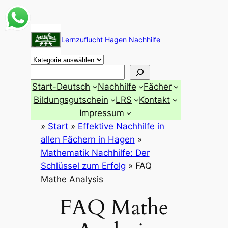
Zum
Inhalt
Lernzuflucht Hagen Nachhilfe
springen
Suchen
Start-Deutsch
Nachhilfe
Fächer
Bildungsgutschein
LRS
Kontakt
Impressum
»
Start
»
Effektive Nachhilfe in
allen Fächern in Hagen
»
Mathematik Nachhilfe: Der
Schlüssel zum Erfolg
»
FAQ
Mathe Analysis
FAQ Mathe