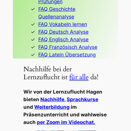
Prüfungen
FAQ Geschichte
Quellenanalyse
FAQ Vokabeln lernen
FAQ Deutsch Analyse
FAQ Englisch Analyse
FAQ Französisch Analyse
FAQ Latein Übersetzung
Nachhilfe bei der
Lernzuflucht ist
für alle
da!
Wir von der Lernzuflucht Hagen
bieten
Nachhilfe
,
Sprachkurse
und
Weiterbildung
im
Präsenzunterricht und wahlweise
auch
per Zoom im Videochat.