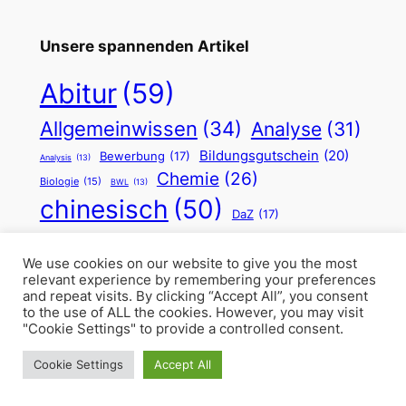
Unsere spannenden Artikel
Abitur
(59)
Allgemeinwissen
(34)
Analyse
(31)
Bildungsgutschein
(20)
Bewerbung
(17)
Analysis
(13)
Chemie
(26)
Biologie
(15)
BWL
(13)
chinesisch
(50)
DaZ
(17)
Deutsch
(68)
Einmaleins
(14)
We use cookies on our website to give you the most
relevant experience by remembering your preferences
Einstufungstest
(66)
and repeat visits. By clicking “Accept All”, you consent
to the use of ALL the cookies. However, you may visit
Englisch
(72)
"Cookie Settings" to provide a controlled consent.
Erdkunde
(20)
Cookie Settings
Accept All
Französisch
(44)
Feiertag
(15)
Frühling
(14)