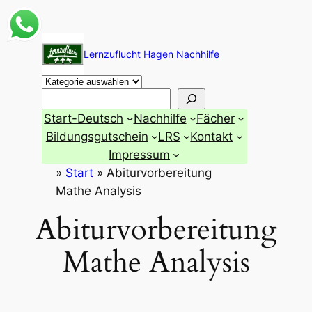
Zum
Inhalt
Lernzuflucht Hagen Nachhilfe
springen
Suchen
Start-Deutsch
Nachhilfe
Fächer
Bildungsgutschein
LRS
Kontakt
Impressum
»
Start
»
Abiturvorbereitung
Mathe Analysis
Abiturvorbereitung
Mathe Analysis