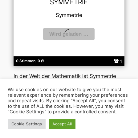
SYMMETRIE
Symmetrie
1
0 Stimmen, 0 Ø
In der Welt der Mathematik ist Symmetrie
nicht nur ein ästhetisches Konzept, sondern
We use cookies on our website to give you the most
auch ein tiefgründiges Prinzip, das Ordnung
relevant experience by remembering your preferences
und Harmonie in der Komplexität der Zahlen
and repeat visits. By clicking “Accept All”, you consent
to the use of ALL the cookies. However, you may visit
und Formen offenbart. Sie ist ein Spiegelbild
"Cookie Settings" to provide a controlled consent.
der Natur, von den symmetrischen Mustern
in Blumen bis hin zu den strukturierten
Cookie Settings
Accept All
Formen der Kristalle und Galaxien.