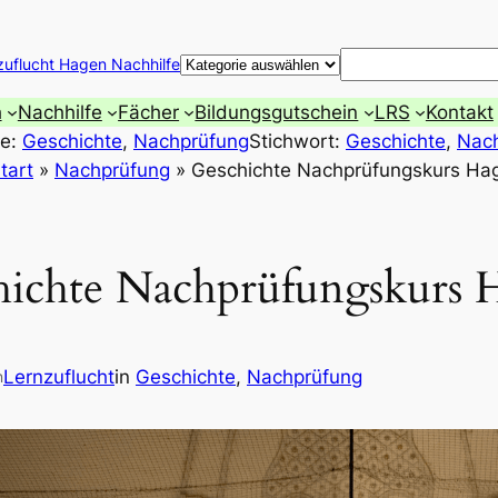
Suchen
zuflucht Hagen Nachhilfe
h
Nachhilfe
Fächer
Bildungsgutschein
LRS
Kontakt
ie:
Geschichte
, 
Nachprüfung
Stichwort:
Geschichte
, 
Nac
tart
»
Nachprüfung
»
Geschichte Nachprüfungskurs Ha
hichte Nachprüfungskurs 
Lernzuflucht
in
Geschichte
, 
Nachprüfung
n