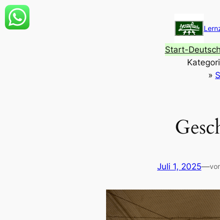
Zum
Inhalt
Lern
springen
Start-Deutsc
Kategor
»
S
Gesc
Juli 1, 2025
—
vo