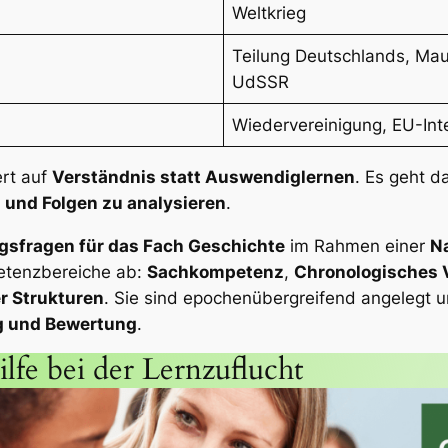
Weltkrieg
Teilung Deutschlands, Mau
UdSSR
Wiedervereinigung, EU-Inte
ert auf
Verständnis statt Auswendiglernen
. Es geht 
und Folgen zu analysieren
.
gsfragen für das Fach Geschichte
im Rahmen einer
N
petenzbereiche ab:
Sachkompetenz
,
Chronologisches 
er Strukturen
. Sie sind epochenübergreifend angelegt 
g und Bewertung
.
lfe bei der Lernzuflucht