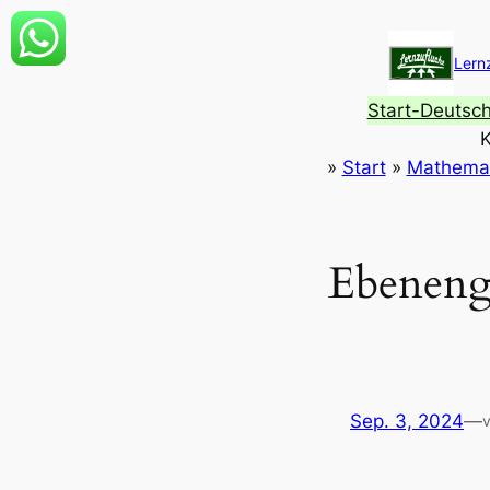
Zum
Inhalt
Lern
springen
Start-Deutsc
K
»
Start
»
Mathemat
Ebeneng
Sep. 3, 2024
—