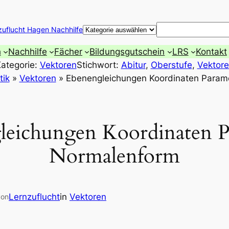
Suchen
zuflucht Hagen Nachhilfe
h
Nachhilfe
Fächer
Bildungsgutschein
LRS
Kontakt
ategorie:
Vektoren
Stichwort:
Abitur
, 
Oberstufe
, 
Vektor
ik
»
Vektoren
»
Ebenengleichungen Koordinaten Param
leichungen Koordinaten P
Normalenform
Lernzuflucht
in
Vektoren
von