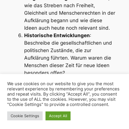
wie das Streben nach Freiheit,
Gleichheit und Menschenrechten in der
Aufklärung begann und wie diese
Ideen auch heute noch relevant sind.
Historische Entwicklungen
:
Beschreibe die gesellschaftlichen und
politischen Zustände, die zur
Aufklärung führten. Warum waren die
Menschen dieser Zeit für neue Ideen
besonders offen?
Toleranzgedanke erklären
:
We use cookies on our website to give you the most
Untersuche Lessings „Nathan der
relevant experience by remembering your preferences
and repeat visits. By clicking “Accept All”, you consent
Weise“ und erläutere, wie das Drama
to the use of ALL the cookies. However, you may visit
den Gedanken der religiösen Toleranz
"Cookie Settings" to provide a controlled consent.
und Humanität vermittelt.
Cookie Settings
Accept All
Fortschrittsglaube darstellen
: Erkläre,
was der Glaube an den Fortschritt in