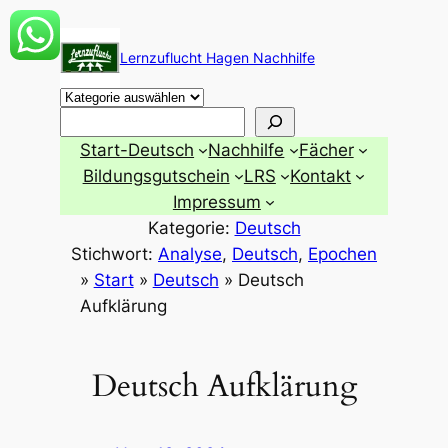
Zum
Inhalt
Lernzuflucht Hagen Nachhilfe
springen
Suchen
Start-Deutsch
Nachhilfe
Fächer
Bildungsgutschein
LRS
Kontakt
Impressum
Kategorie:
Deutsch
Stichwort:
Analyse
, 
Deutsch
, 
Epochen
»
Start
»
Deutsch
»
Deutsch
Aufklärung
Deutsch Aufklärung