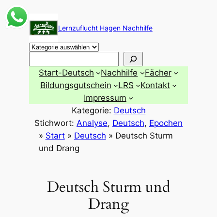
Zum
Inhalt
Lernzuflucht Hagen Nachhilfe
springen
Suchen
Start-Deutsch
Nachhilfe
Fächer
Bildungsgutschein
LRS
Kontakt
Impressum
Kategorie:
Deutsch
Stichwort:
Analyse
, 
Deutsch
, 
Epochen
»
Start
»
Deutsch
»
Deutsch Sturm
und Drang
Deutsch Sturm und
Drang