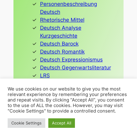
Personenbeschreibung
Deutsch
Rhetorische Mittel
Deutsch Analyse
Kurzgeschichte
Deutsch Barock
Deutsch Romantik
Deutsch Expressionismus
Deutsch Gegenwartsliteratur
LRS
Gedichte Nachhilfe
We use cookies on our website to give you the most
Paul Celan Todesfuge
relevant experience by remembering your preferences
Der Erlkönig – Johann
and repeat visits. By clicking “Accept All”, you consent
to the use of ALL the cookies. However, you may visit
Wolfgang von Goethe
"Cookie Settings" to provide a controlled consent.
Fabel Aufgabe
Konjugation der Verben,
Cookie Settings
Accept All
Deutsch, Grammatik