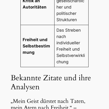
Kritik an
gesellschaftlic
Autoritäten
her und
politischer
Strukturen
Das Streben
nach
Freiheit und
individueller
Selbstbestim
Freiheit und
mung
Selbstverwirkli
chung
Bekannte Zitate und ihre
Analysen
„Mein Geist dürstet nach Taten,
mein Atem nach Freiheit.“ –