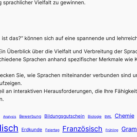
 sprachlicher Vielfalt zu gewinnen.
ist das?“ können sich auf eine spannende und lehrreich
Ein Überblick über die Vielfalt und Verbreitung der Spra
rschiedene Sprachen anhand spezifischer Merkmale wie 
decken Sie, wie Sprachen miteinander verbunden sind u
ufzeigen.
eil an interaktiven Herausforderungen, die Ihre Fähigke
n.
Chemie
Bildungsgutschein
Bewerbung
Biologie
Analysis
BWL
lisch
Französisch
Gram
Erdkunde
Feiertag
Frühling