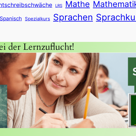
Mathe
Mathemati
htschreibschwäche
LRS
Sprachen
Sprachku
Spanisch
Spezialkurs
i der Lernzuflucht!