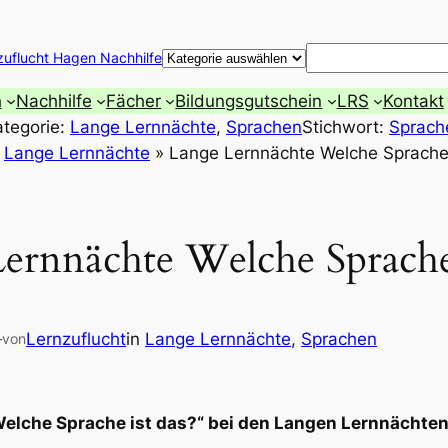
Suchen
zuflucht Hagen Nachhilfe
h
Nachhilfe
Fächer
Bildungsgutschein
LRS
Kontakt
ategorie:
Lange Lernnächte
, 
Sprachen
Stichwort:
Sprach
»
Lange Lernnächte
»
Lange Lernnächte Welche Sprache 
ernnächte Welche Sprache 
—
Lernzuflucht
in
Lange Lernnächte
, 
Sprachen
von
„Welche Sprache ist das?“ bei den Langen Lernnächte