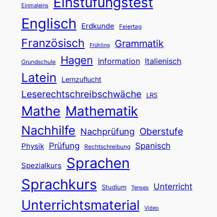
Einstufungstest
Einmaleins
Englisch
Erdkunde
Feiertag
Französisch
Grammatik
Frühling
Hagen
Information
Italienisch
Grundschule
Latein
Lernzuflucht
Leserechtschreibschwäche
LRS
Mathe
Mathematik
Nachhilfe
Oberstufe
Nachprüfung
Prüfung
Spanisch
Physik
Rechtschreibung
Sprachen
Spezialkurs
Sprachkurs
Unterricht
Studium
Tenses
Unterrichtsmaterial
Video