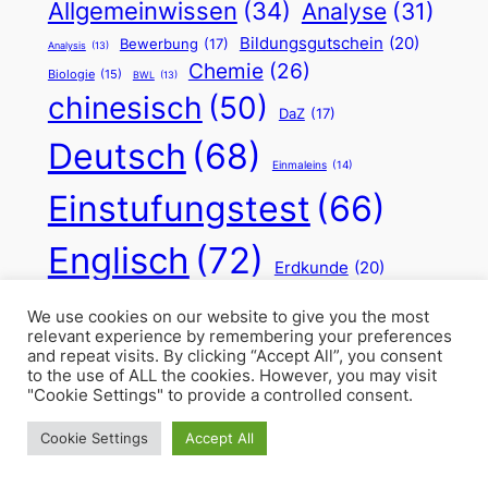
Allgemeinwissen
(34)
Analyse
(31)
Bildungsgutschein
(20)
Bewerbung
(17)
Analysis
(13)
Chemie
(26)
Biologie
(15)
BWL
(13)
chinesisch
(50)
DaZ
(17)
Deutsch
(68)
Einmaleins
(14)
Einstufungstest
(66)
Englisch
(72)
Erdkunde
(20)
Französisch
(44)
Feiertag
(15)
Frühling
(14)
We use cookies on our website to give you the most
relevant experience by remembering your preferences
Grammatik
(31)
Grundschule
(15)
and repeat visits. By clicking “Accept All”, you consent
Hagen
(39)
to the use of ALL the cookies. However, you may visit
Information
(22)
"Cookie Settings" to provide a controlled consent.
Latein
(51)
Italienisch
(22)
Cookie Settings
Accept All
Lernzuflucht
(18)