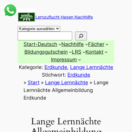
Zum
Inhalt
Lernzuflucht Hagen Nachhilfe
springen
Suchen
Start-Deutsch
Nachhilfe
Fächer
Bildungsgutschein
LRS
Kontakt
Impressum
Kategorie:
Erdkunde
, 
Lange Lernnächte
Stichwort:
Erdkunde
»
Start
»
Lange Lernnächte
»
Lange
Lernnächte Allgemeinbildung
Erdkunde
Lange Lernnächte
Allgemeinbildung