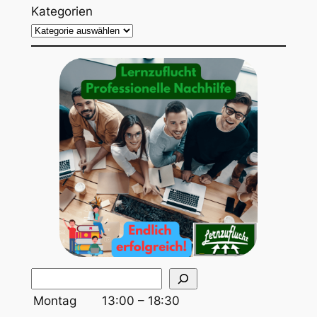
Kategorien
S
u
Montag
13:00 – 18:30
c