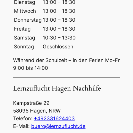
Dienstag
13:00 – 18:30
h
Mittwoch
13:00 – 18:30
e
Donnerstag
13:00 – 18:30
n
Freitag
13:00 – 18:30
Samstag
10:30 – 13:30
Sonntag
Geschlossen
Während der Schulzeit – in den Ferien Mo-Fr
9:00 bis 14:00
Lernzuflucht Hagen Nachhilfe
Kampstraße 29
58095
Hagen
,
NRW
Telefon:
+492331624403
E-Mail:
buero@lernzuflucht.de