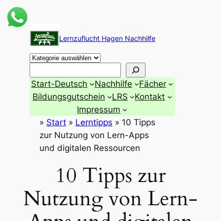
Zum
Inhalt
Lernzuflucht Hagen Nachhilfe
springen
Suchen
Start-Deutsch
Nachhilfe
Fächer
Bildungsgutschein
LRS
Kontakt
Impressum
»
Start
»
Lerntipps
»
10 Tipps
zur Nutzung von Lern-Apps
und digitalen Ressourcen
10 Tipps zur
Nutzung von Lern-