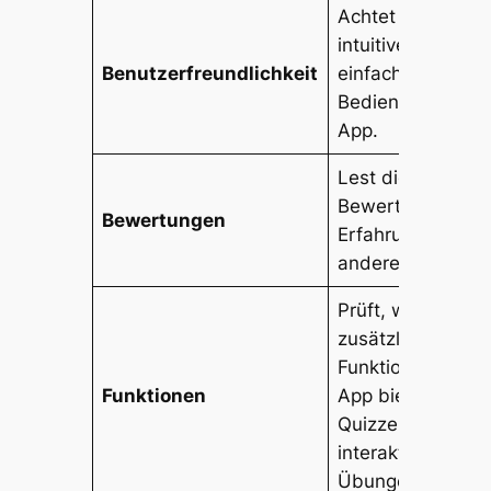
Achtet auf eine
intuitive und
Benutzerfreundlichkeit
einfache
Bedienung der
App.
Lest die
Bewertungen un
Bewertungen
Erfahrungsberich
anderer Nutzer.
Prüft, welche
zusätzlichen
Funktionen die
Funktionen
App bietet (z.B.
Quizze, Videos,
interaktive
Übungen).