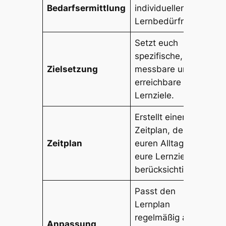
Bedarfsermittlung
individuellen
Lernbedürfnisse.
Setzt euch
spezifische,
Zielsetzung
messbare und
erreichbare
Lernziele.
Erstellt einen
Zeitplan, der
Zeitplan
euren Alltag und
eure Lernziele
berücksichtigt.
Passt den
Lernplan
regelmäßig an
Anpassung