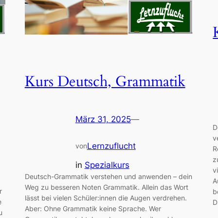
Kurs Deutsch, Grammatik
März 31, 2025
—
D
v
Lernzuflucht
von
R
z
in
Spezialkurs
v
Deutsch-Grammatik verstehen und anwenden – dein
A
Weg zu besseren Noten Grammatik. Allein das Wort
r
b
lässt bei vielen Schüler:innen die Augen verdrehen.
e
D
Aber: Ohne Grammatik keine Sprache. Wer
u