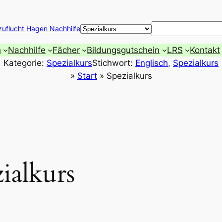
Suchen
zuflucht Hagen Nachhilfe
h
Nachhilfe
Fächer
Bildungsgutschein
LRS
Kontakt
Kategorie:
Spezialkurs
Stichwort:
Englisch
, 
Spezialkurs
»
Start
»
Spezialkurs
ialkurs