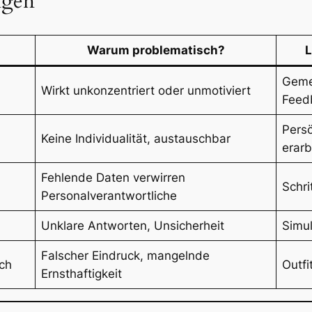
ngen
Warum problematisch?
L
Geme
Wirkt unkonzentriert oder unmotiviert
Feed
Persö
Keine Individualität, austauschbar
erarb
Fehlende Daten verwirren
Schri
Personalverantwortliche
Unklare Antworten, Unsicherheit
Simul
Falscher Eindruck, mangelnde
ch
Outfi
Ernsthaftigkeit