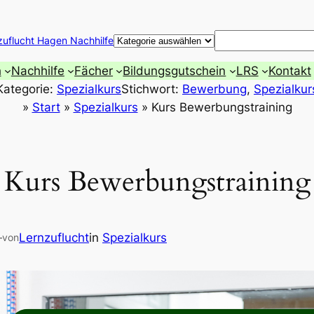
Suchen
zuflucht Hagen Nachhilfe
h
Nachhilfe
Fächer
Bildungsgutschein
LRS
Kontakt
Kategorie:
Spezialkurs
Stichwort:
Bewerbung
, 
Spezialkur
»
Start
»
Spezialkurs
»
Kurs Bewerbungstraining
Kurs Bewerbungstraining
—
Lernzuflucht
in
Spezialkurs
von