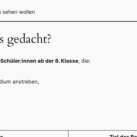
h sehen wollen
s gedacht?
n
Schüler:innen ab der 8. Klasse
, die:
udium anstreben,