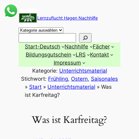
Zum
Inhalt
Lernzuflucht Hagen Nachhilfe
springen
Suchen
Start-Deutsch
Nachhilfe
Fächer
Bildungsgutschein
LRS
Kontakt
Impressum
Kategorie:
Unterrichtsmaterial
Stichwort:
Frühling
, 
Ostern
, 
Saisonales
»
Start
»
Unterrichtsmaterial
»
Was
ist Karfreitag?
Was ist Karfreitag?