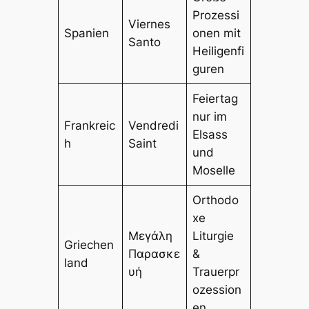
Prozessi
Viernes
Spanien
onen mit
Santo
Heiligenfi
guren
Feiertag
nur im
Frankreic
Vendredi
Elsass
h
Saint
und
Moselle
Orthodo
xe
Μεγάλη
Liturgie
Griechen
Παρασκε
&
land
υή
Trauerpr
ozession
en