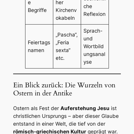
e
her
che
Begriffe
Kirchenv
Reflexion
okabeln
Sprach-
„Pascha“,
und
Feiertags
„Feria
Wortbild
namen
sexta“
ungsanal
etc.
yse
Ein Blick zurück: Die Wurzeln von
Ostern in der Antike
Ostern als Fest der
Auferstehung Jesu
ist
christlichen Ursprungs – aber dieser Glaube
entstand in einer Welt, die tief von der
römisch-griechischen Kultur
geprägt war.