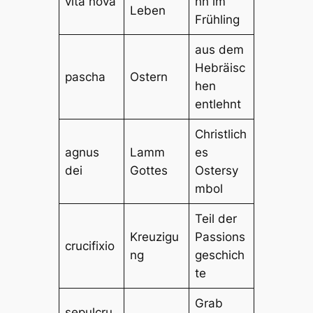
vita nova
nn im
Leben
Frühling
aus dem
Hebräisc
pascha
Ostern
hen
entlehnt
Christlich
agnus
Lamm
es
dei
Gottes
Ostersy
mbol
Teil der
Kreuzigu
Passions
crucifixio
ng
geschich
te
Grab
sepulcru