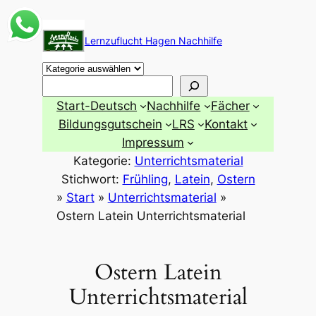
Zum
Inhalt
Lernzuflucht Hagen Nachhilfe
springen
Suchen
Start-Deutsch
Nachhilfe
Fächer
Bildungsgutschein
LRS
Kontakt
Impressum
Kategorie:
Unterrichtsmaterial
Stichwort:
Frühling
, 
Latein
, 
Ostern
»
Start
»
Unterrichtsmaterial
»
Ostern Latein Unterrichtsmaterial
Ostern Latein
Unterrichtsmaterial