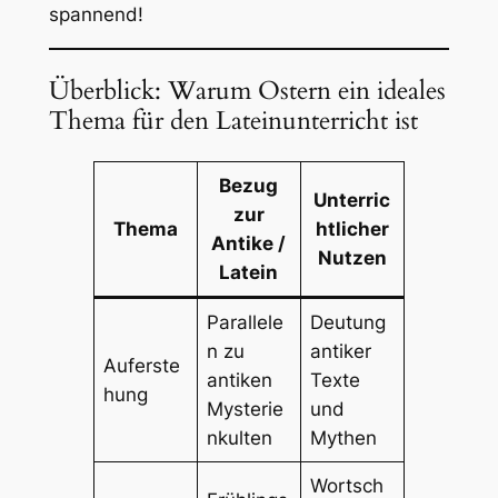
spannend!
Überblick: Warum Ostern ein ideales
Thema für den Lateinunterricht ist
Bezug
Unterric
zur
Thema
htlicher
Antike /
Nutzen
Latein
Parallele
Deutung
n zu
antiker
Auferste
antiken
Texte
hung
Mysterie
und
nkulten
Mythen
Wortsch