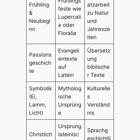
Frühlings
Frühling
atzarbeit
feste wie
&
zu Natur
Lupercali
Neubegi
und
a
oder
nn
Jahresze
Floralia
iten
Evangeli
Übersetz
Passions
entexte
ung
geschich
auf
biblische
te
Latein
r Texte
Symbolik
Mytholog
Kulturelle
(Ei,
ische
s
Lamm,
Ursprüng
Verständ
Licht)
e
nis
Ursprung
Sprachg
Christlich
lateinisc
eschichtli