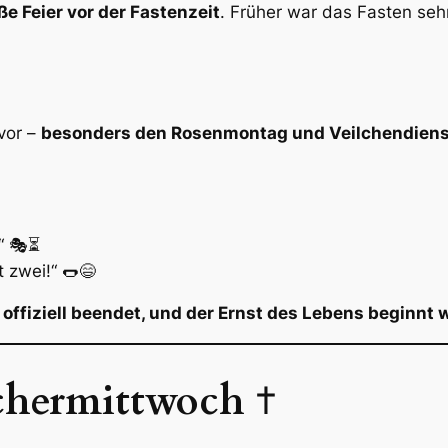
ße Feier vor der Fastenzeit
. Früher war das Fasten sehr
vor –
besonders den Rosenmontag und Veilchendien
“ 🎭⏳
t zwei!“ 🌭😄
offiziell beendet, und der Ernst des Lebens beginnt w
chermittwoch
✝️