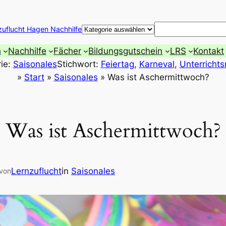
Suchen
zuflucht Hagen Nachhilfe
h
Nachhilfe
Fächer
Bildungsgutschein
LRS
Kontakt
ie:
Saisonales
Stichwort:
Feiertag
, 
Karneval
, 
Unterrichts
»
Start
»
Saisonales
»
Was ist Aschermittwoch?
Was ist Aschermittwoch?
Lernzuflucht
in
Saisonales
von