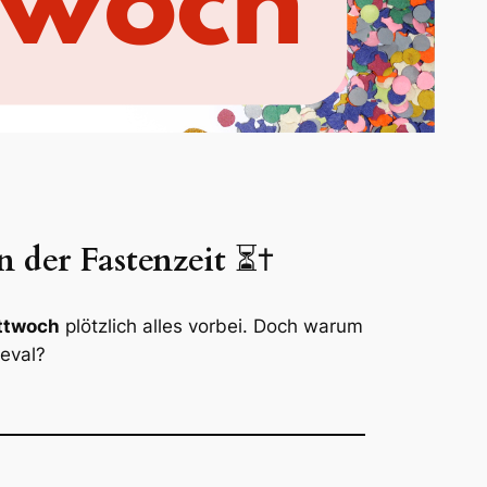
 der Fastenzeit
⏳✝️
ttwoch
plötzlich alles vorbei. Doch warum
eval?