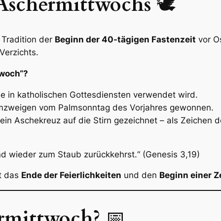
 Aschermittwochs
🕊️
 Tradition der
Beginn der 40-tägigen Fastenzeit
vor Os
Verzichts.
woch“?
die in katholischen Gottesdiensten verwendet wird.
lmzweigen vom Palmsonntag des Vorjahres gewonnen.
ein Aschekreuz auf die Stirn gezeichnet – als Zeichen d
d wieder zum Staub zurückkehrst.“ (Genesis 3,19)
t das
Ende der Feierlichkeiten
und den
Beginn einer 
ermittwoch?
📅