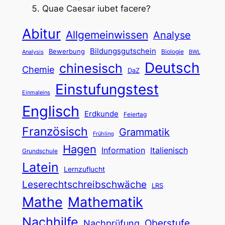
Quae Caesar iubet facere?
Abitur
Allgemeinwissen
Analyse
Bildungsgutschein
Bewerbung
Biologie
Analysis
BWL
Deutsch
chinesisch
Chemie
DaZ
Einstufungstest
Einmaleins
Englisch
Erdkunde
Feiertag
Französisch
Grammatik
Frühling
Hagen
Information
Italienisch
Grundschule
Latein
Lernzuflucht
Leserechtschreibschwäche
LRS
Mathe
Mathematik
Nachhilfe
Oberstufe
Nachprüfung