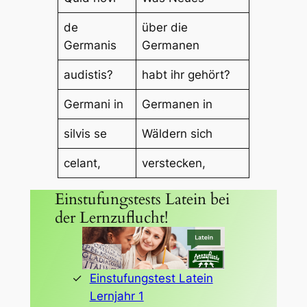
de
über die
Germanis
Germanen
audistis?
habt ihr gehört?
Germani in
Germanen in
silvis se
Wäldern sich
celant,
verstecken,
Einstufungstests Latein bei
der Lernzuflucht!
Einstufungstest Latein
Lernjahr 1