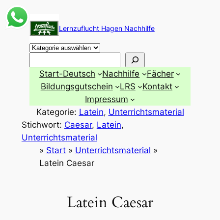
Zum
Inhalt
Lernzuflucht Hagen Nachhilfe
springen
Suchen
Start-Deutsch
Nachhilfe
Fächer
Bildungsgutschein
LRS
Kontakt
Impressum
Kategorie:
Latein
, 
Unterrichtsmaterial
Stichwort:
Caesar
, 
Latein
, 
Unterrichtsmaterial
»
Start
»
Unterrichtsmaterial
»
Latein Caesar
Latein Caesar