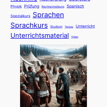
Prüfung
Spanisch
Physik
Rechtschreibung
Sprachen
Spezialkurs
Sprachkurs
Unterricht
Studium
Tenses
Unterrichtsmaterial
Video