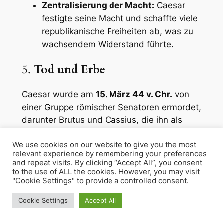
Zentralisierung der Macht:
Caesar
festigte seine Macht und schaffte viele
republikanische Freiheiten ab, was zu
wachsendem Widerstand führte.
5.
Tod und Erbe
Caesar wurde am
15. März 44 v. Chr.
von
einer Gruppe römischer Senatoren ermordet,
darunter Brutus und Cassius, die ihn als
Bedrohung für die römische Republik sahen.
We use cookies on our website to give you the most
Sein Tod führte letztendlich zur Entstehung
relevant experience by remembering your preferences
des römischen Kaiserreichs unter seinem
and repeat visits. By clicking “Accept All”, you consent
Adoptivsohn
Octavian
(später bekannt als
to the use of ALL the cookies. However, you may visit
"Cookie Settings" to provide a controlled consent.
Augustus).
Cookie Settings
Accept All
Caesar im Lateinunterricht: