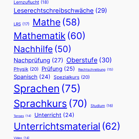
Lernzuflucht
(18)
Leserechtschreibschwäche
(29)
Mathe
(58)
LRS
(17)
Mathematik
(60)
Nachhilfe
(50)
Oberstufe
(30)
Nachprüfung
(27)
Prüfung
(25)
Physik
(20)
Rechtschreibung
(15)
Spanisch
(24)
Spezialkurs
(20)
Sprachen
(75)
Sprachkurs
(70)
Studium
(16)
Unterricht
(24)
Tenses
(14)
Unterrichtsmaterial
(62)
Video
(14)