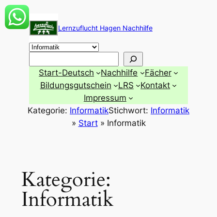
Zum
Inhalt
Lernzuflucht Hagen Nachhilfe
springen
Suchen
Start-Deutsch
Nachhilfe
Fächer
Bildungsgutschein
LRS
Kontakt
Impressum
Kategorie:
Informatik
Stichwort:
Informatik
»
Start
»
Informatik
Kategorie:
Informatik