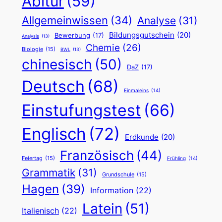
Abitur
(59)
Allgemeinwissen
(34)
Analyse
(31)
Bildungsgutschein
(20)
Bewerbung
(17)
Analysis
(13)
Chemie
(26)
Biologie
(15)
BWL
(13)
chinesisch
(50)
DaZ
(17)
Deutsch
(68)
Einmaleins
(14)
Einstufungstest
(66)
Englisch
(72)
Erdkunde
(20)
Französisch
(44)
Feiertag
(15)
Frühling
(14)
Grammatik
(31)
Grundschule
(15)
Hagen
(39)
Information
(22)
Latein
(51)
Italienisch
(22)