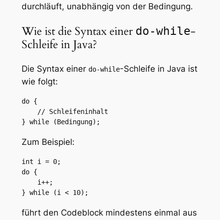
durchläuft, unabhängig von der Bedingung.
Wie ist die Syntax einer
-
do-while
Schleife in Java?
Die Syntax einer
-Schleife in Java ist
do-while
wie folgt:
do {

    // Schleifeninhalt

} while (Bedingung);
Zum Beispiel:
int i = 0;

do {

    i++;

} while (i < 10);
führt den Codeblock mindestens einmal aus