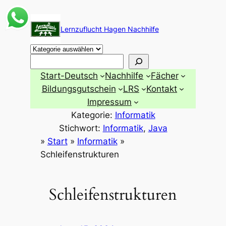
Zum
Inhalt
Lernzuflucht Hagen Nachhilfe
springen
Suchen
Start-Deutsch
Nachhilfe
Fächer
Bildungsgutschein
LRS
Kontakt
Impressum
Kategorie:
Informatik
Stichwort:
Informatik
, 
Java
»
Start
»
Informatik
»
Schleifenstrukturen
Schleifenstrukturen