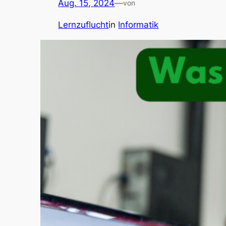
Aug. 15, 2024
—
von
Lernzuflucht
in
Informatik