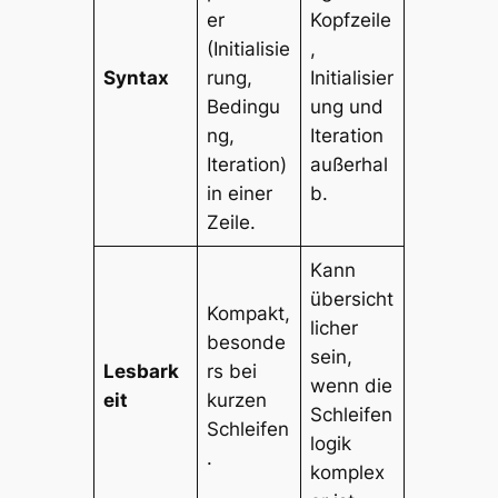
er
Kopfzeile
(Initialisie
,
Syntax
rung,
Initialisier
Bedingu
ung und
ng,
Iteration
Iteration)
außerhal
in einer
b.
Zeile.
Kann
übersicht
Kompakt,
licher
besonde
sein,
Lesbark
rs bei
wenn die
eit
kurzen
Schleifen
Schleifen
logik
.
komplex