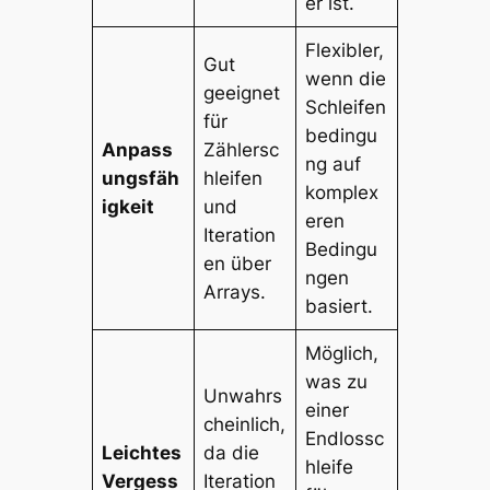
er ist.
Flexibler,
Gut
wenn die
geeignet
Schleifen
für
bedingu
Anpass
Zählersc
ng auf
ungsfäh
hleifen
komplex
igkeit
und
eren
Iteration
Bedingu
en über
ngen
Arrays.
basiert.
Möglich,
was zu
Unwahrs
einer
cheinlich,
Endlossc
Leichtes
da die
hleife
Vergess
Iteration