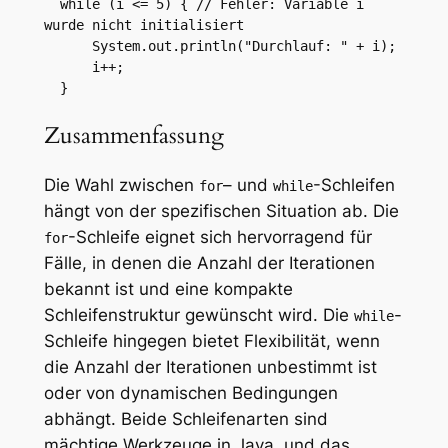
  while (i <= 5) { // Fehler: Variable i 
wurde nicht initialisiert

      System.out.println("Durchlauf: " + i);

      i++;

  }
Zusammenfassung
Die Wahl zwischen
– und
-Schleifen
for
while
hängt von der spezifischen Situation ab. Die
-Schleife eignet sich hervorragend für
for
Fälle, in denen die Anzahl der Iterationen
bekannt ist und eine kompakte
Schleifenstruktur gewünscht wird. Die
-
while
Schleife hingegen bietet Flexibilität, wenn
die Anzahl der Iterationen unbestimmt ist
oder von dynamischen Bedingungen
abhängt. Beide Schleifenarten sind
mächtige Werkzeuge in Java, und das