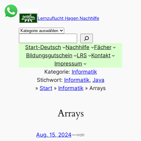
Zum
Inhalt
Lernzuflucht Hagen Nachhilfe
springen
Suchen
Start-Deutsch
Nachhilfe
Fächer
Bildungsgutschein
LRS
Kontakt
Impressum
Kategorie:
Informatik
Stichwort:
Informatik
, 
Java
»
Start
»
Informatik
»
Arrays
Arrays
Aug. 15, 2024
—
von