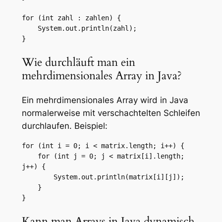
for (int zahl : zahlen) {

    System.out.println(zahl);

}
Wie durchläuft man ein
mehrdimensionales Array in Java?
Ein mehrdimensionales Array wird in Java
normalerweise mit verschachtelten Schleifen
durchlaufen. Beispiel:
for (int i = 0; i < matrix.length; i++) {

    for (int j = 0; j < matrix[i].length; 
j++) {

        System.out.println(matrix[i][j]);

    }

}
Kann man Arrays in Java dynamisch