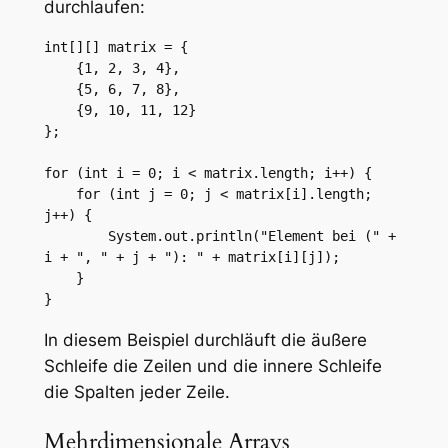
durchlaufen:
int[][] matrix = {

    {1, 2, 3, 4},

    {5, 6, 7, 8},

    {9, 10, 11, 12}

};

for (int i = 0; i < matrix.length; i++) {

    for (int j = 0; j < matrix[i].length; 
j++) {

        System.out.println("Element bei (" + 
i + ", " + j + "): " + matrix[i][j]);

    }

}
In diesem Beispiel durchläuft die äußere
Schleife die Zeilen und die innere Schleife
die Spalten jeder Zeile.
Mehrdimensionale Arrays