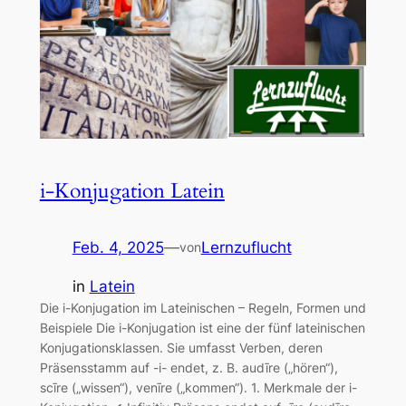
i-Konjugation Latein
Feb. 4, 2025
—
Lernzuflucht
von
in
Latein
Die i-Konjugation im Lateinischen – Regeln, Formen und
Beispiele Die i-Konjugation ist eine der fünf lateinischen
Konjugationsklassen. Sie umfasst Verben, deren
Präsensstamm auf -i- endet, z. B. audīre („hören“),
scīre („wissen“), venīre („kommen“). 1. Merkmale der i-