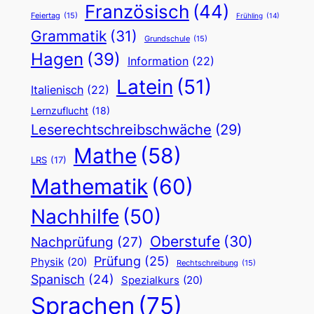
Französisch
(44)
Feiertag
(15)
Frühling
(14)
Grammatik
(31)
Grundschule
(15)
Hagen
(39)
Information
(22)
Latein
(51)
Italienisch
(22)
Lernzuflucht
(18)
Leserechtschreibschwäche
(29)
Mathe
(58)
LRS
(17)
Mathematik
(60)
Nachhilfe
(50)
Oberstufe
(30)
Nachprüfung
(27)
Prüfung
(25)
Physik
(20)
Rechtschreibung
(15)
Spanisch
(24)
Spezialkurs
(20)
Sprachen
(75)