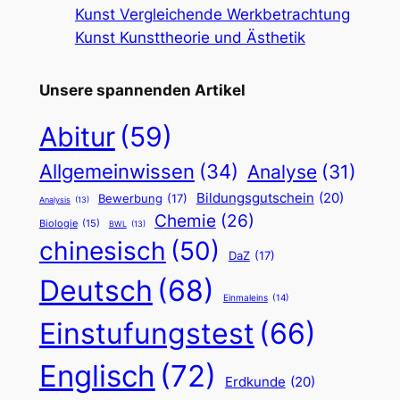
Kunst Vergleichende Werkbetrachtung
Kunst Kunsttheorie und Ästhetik
Unsere spannenden Artikel
Abitur
(59)
Allgemeinwissen
(34)
Analyse
(31)
Bildungsgutschein
(20)
Bewerbung
(17)
Analysis
(13)
Chemie
(26)
Biologie
(15)
BWL
(13)
chinesisch
(50)
DaZ
(17)
Deutsch
(68)
Einmaleins
(14)
Einstufungstest
(66)
Englisch
(72)
Erdkunde
(20)