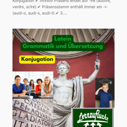
Konjugation ✔ Infinitiv Präsens endet auf -īre (audīre,
venīre, scīre).✔ Präsensstamm enthält immer ein -i-
(audi-o, audi-s, audi-t).✔ 3.…