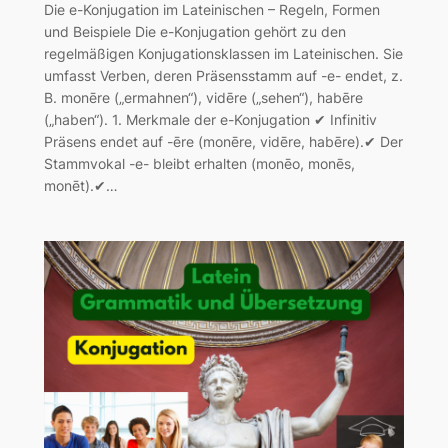
Die e-Konjugation im Lateinischen – Regeln, Formen
und Beispiele Die e-Konjugation gehört zu den
regelmäßigen Konjugationsklassen im Lateinischen. Sie
umfasst Verben, deren Präsensstamm auf -e- endet, z.
B. monēre („ermahnen“), vidēre („sehen“), habēre
(„haben“). 1. Merkmale der e-Konjugation ✔ Infinitiv
Präsens endet auf -ēre (monēre, vidēre, habēre).✔ Der
Stammvokal -e- bleibt erhalten (monēo, monēs,
monēt).✔…