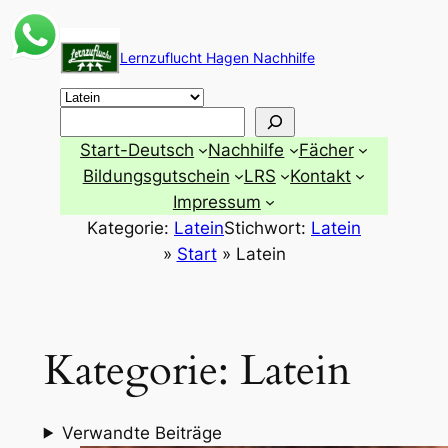
Zum
Inhalt
Lernzuflucht Hagen Nachhilfe
springen
Suchen
Start-Deutsch
Nachhilfe
Fächer
Bildungsgutschein
LRS
Kontakt
Impressum
Kategorie:
Latein
Stichwort:
Latein
»
Start
»
Latein
Kategorie:
Latein
Verwandte Beiträge