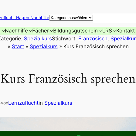
Suchen
zuflucht Hagen Nachhilfe
h
Nachhilfe
Fächer
Bildungsgutschein
LRS
Kontakt
Kategorie:
Spezialkurs
Stichwort:
Französisch
, 
Spezialkur
»
Start
»
Spezialkurs
»
Kurs Französisch sprechen
Kurs Französisch sprechen
—
Lernzuflucht
in
Spezialkurs
von