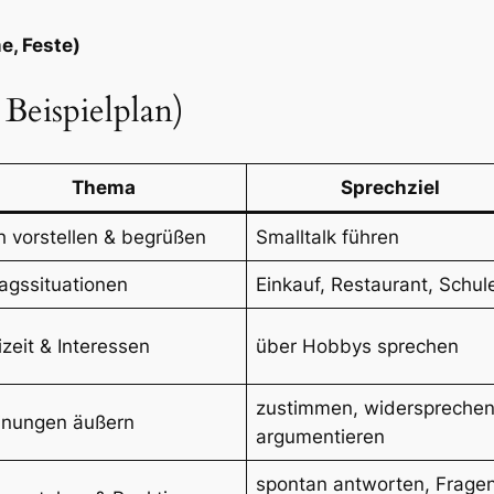
me, Feste)
Beispielplan)
Thema
Sprechziel
h vorstellen & begrüßen
Smalltalk führen
tagssituationen
Einkauf, Restaurant, Schul
izeit & Interessen
über Hobbys sprechen
zustimmen, widersprechen
inungen äußern
argumentieren
spontan antworten, Frage