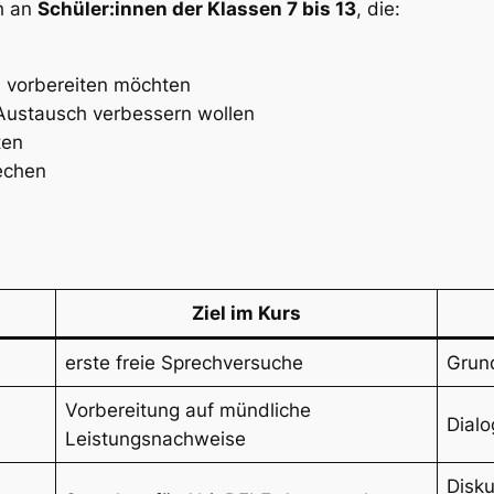
ch an
Schüler:innen der Klassen 7 bis 13
, die:
n vorbereiten möchten
 Austausch verbessern wollen
ten
rechen
Ziel im Kurs
erste freie Sprechversuche
Grund
Vorbereitung auf mündliche
Dialo
Leistungsnachweise
Disk