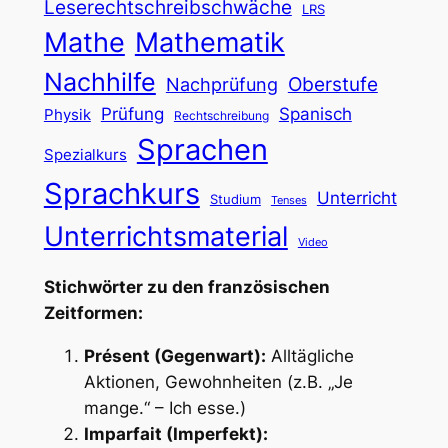
Leserechtschreibschwäche
LRS
Mathe
Mathematik
Nachhilfe
Oberstufe
Nachprüfung
Prüfung
Spanisch
Physik
Rechtschreibung
Sprachen
Spezialkurs
Sprachkurs
Unterricht
Studium
Tenses
Unterrichtsmaterial
Video
Stichwörter zu den französischen
Zeitformen:
Présent (Gegenwart):
Alltägliche
Aktionen, Gewohnheiten (z.B. „Je
mange.“ – Ich esse.)
Imparfait (Imperfekt):