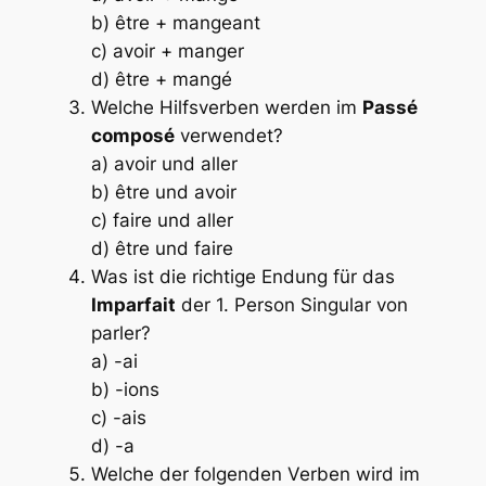
b) être + mangeant
c) avoir + manger
d) être + mangé
Welche Hilfsverben werden im
Passé
composé
verwendet?
a) avoir und aller
b) être und avoir
c) faire und aller
d) être und faire
Was ist die richtige Endung für das
Imparfait
der 1. Person Singular von
parler
?
a) -ai
b) -ions
c) -ais
d) -a
Welche der folgenden Verben wird im