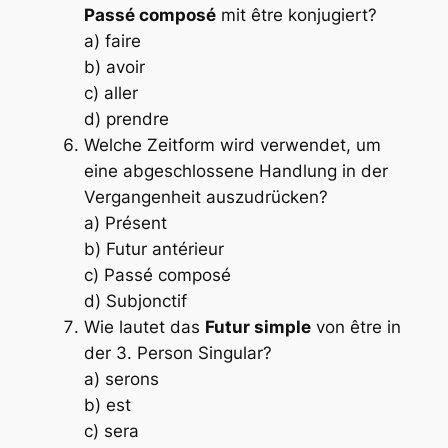
Passé composé
mit
être
konjugiert?
a) faire
b) avoir
c) aller
d) prendre
Welche Zeitform wird verwendet, um
eine abgeschlossene Handlung in der
Vergangenheit auszudrücken?
a) Présent
b) Futur antérieur
c) Passé composé
d) Subjonctif
Wie lautet das
Futur simple
von
être
in
der 3. Person Singular?
a) serons
b) est
c) sera