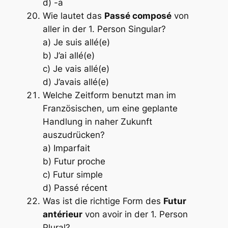
d) -a
Wie lautet das
Passé composé
von
aller
in der 1. Person Singular?
a) Je suis allé(e)
b) J’ai allé(e)
c) Je vais allé(e)
d) J’avais allé(e)
Welche Zeitform benutzt man im
Französischen, um eine geplante
Handlung in naher Zukunft
auszudrücken?
a) Imparfait
b) Futur proche
c) Futur simple
d) Passé récent
Was ist die richtige Form des
Futur
antérieur
von
avoir
in der 1. Person
Plural?