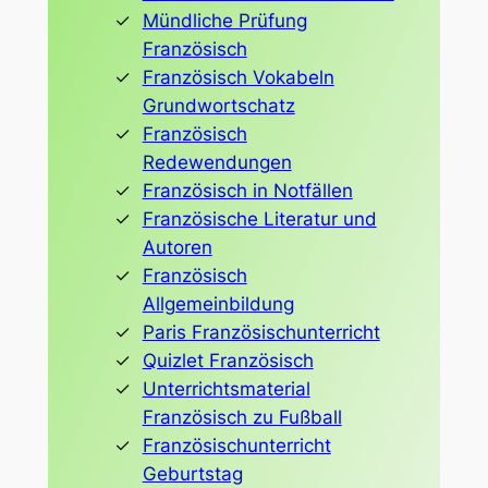
Mündliche Prüfung
Französisch
Französisch Vokabeln
Grundwortschatz
Französisch
Redewendungen
Französisch in Notfällen
Französische Literatur und
Autoren
Französisch
Allgemeinbildung
Paris Französischunterricht
Quizlet Französisch
Unterrichtsmaterial
Französisch zu Fußball
Französischunterricht
Geburtstag