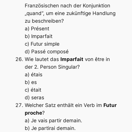
Französischen nach der Konjunktion
„quand“, um eine zukünftige Handlung
zu beschreiben?
a) Présent
b) Imparfait
c) Futur simple
d) Passé composé
Wie lautet das
Imparfait
von
être
in
der 2. Person Singular?
a) étais
b) es
c) était
d) seras
Welcher Satz enthält ein Verb im
Futur
proche
?
a) Je vais partir demain.
b) Je partirai demain.