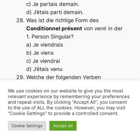
c) Je partais demain.
d) J’étais parti demain.
Was ist die richtige Form des
Conditionnel présent
von
venir
in der
1. Person Singular?
a) Je viendrais
b) Je viens
c) Je viendrai
d) J’étais venu
Welche der folgenden Verben
verwendet
être
im
Passé composé
?
We use cookies on our website to give you the most
a) savoir
relevant experience by remembering your preferences
b) venir
and repeat visits. By clicking “Accept All”, you consent
to the use of ALL the cookies. However, you may visit
c) pouvoir
"Cookie Settings" to provide a controlled consent.
d) dire
Welche Zeitform wird verwendet, um
Cookie Settings
Accept All
etwas auszudrücken, das man in der