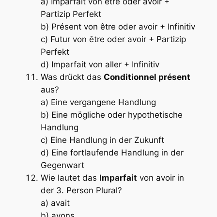
a) Imparfait von
être
oder
avoir
+
Partizip Perfekt
b) Présent von
être
oder
avoir
+ Infinitiv
c) Futur von
être
oder
avoir
+ Partizip
Perfekt
d) Imparfait von
aller
+ Infinitiv
Was drückt das
Conditionnel présent
aus?
a) Eine vergangene Handlung
b) Eine mögliche oder hypothetische
Handlung
c) Eine Handlung in der Zukunft
d) Eine fortlaufende Handlung in der
Gegenwart
Wie lautet das
Imparfait
von
avoir
in
der 3. Person Plural?
a) avait
b) avons