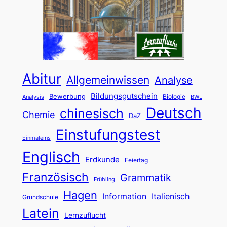
Abitur
Allgemeinwissen
Analyse
Bildungsgutschein
Bewerbung
Biologie
Analysis
BWL
Deutsch
chinesisch
Chemie
DaZ
Einstufungstest
Einmaleins
Englisch
Erdkunde
Feiertag
Französisch
Grammatik
Frühling
Hagen
Information
Italienisch
Grundschule
Latein
Lernzuflucht