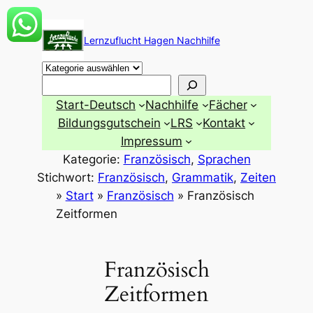
Zum
Inhalt
Lernzuflucht Hagen Nachhilfe
springen
Suchen
Start-Deutsch
Nachhilfe
Fächer
Bildungsgutschein
LRS
Kontakt
Impressum
Kategorie:
Französisch
, 
Sprachen
Stichwort:
Französisch
, 
Grammatik
, 
Zeiten
»
Start
»
Französisch
»
Französisch
Zeitformen
Französisch
Zeitformen