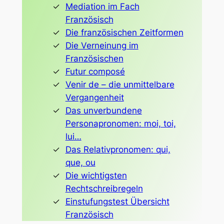
Mediation im Fach
Französisch
Die französischen Zeitformen
Die Verneinung im
Französischen
Futur composé
Venir de – die unmittelbare
Vergangenheit
Das unverbundene
Personapronomen: moi, toi,
lui…
Das Relativpronomen: qui,
que, ou
Die wichtigsten
Rechtschreibregeln
Einstufungstest Übersicht
Französisch