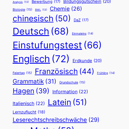
Bildungsgutschein
(20)
Bewerbung
(17)
Analysis
(13)
Chemie
(26)
Biologie
(15)
BWL
(13)
chinesisch
(50)
DaZ
(17)
Deutsch
(68)
Einmaleins
(14)
Einstufungstest
(66)
Englisch
(72)
Erdkunde
(20)
Französisch
(44)
Feiertag
(15)
Frühling
(14)
Grammatik
(31)
Grundschule
(15)
Hagen
(39)
Information
(22)
Latein
(51)
Italienisch
(22)
Lernzuflucht
(18)
Leserechtschreibschwäche
(29)