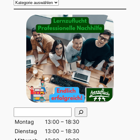
S
u
Montag
13:00 – 18:30
c
Dienstag
13:00 – 18:30
h