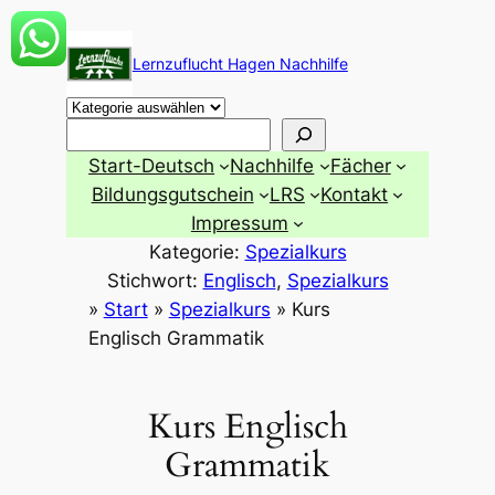
Zum
Inhalt
Lernzuflucht Hagen Nachhilfe
springen
Suchen
Start-Deutsch
Nachhilfe
Fächer
Bildungsgutschein
LRS
Kontakt
Impressum
Kategorie:
Spezialkurs
Stichwort:
Englisch
, 
Spezialkurs
»
Start
»
Spezialkurs
»
Kurs
Englisch Grammatik
Kurs Englisch
Grammatik