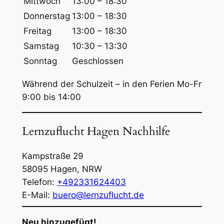
Mittwoch
13:00 – 18:30
e
Donnerstag
13:00 – 18:30
n
Freitag
13:00 – 18:30
Samstag
10:30 – 13:30
Sonntag
Geschlossen
Während der Schulzeit – in den Ferien Mo-Fr
9:00 bis 14:00
Lernzuflucht Hagen Nachhilfe
Kampstraße 29
58095
Hagen
,
NRW
Telefon:
+492331624403
E-Mail:
buero@lernzuflucht.de
Neu hinzugefügt!