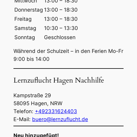
Mittwoch
13:00 – 18:30
e
Donnerstag
13:00 – 18:30
n
Freitag
13:00 – 18:30
Samstag
10:30 – 13:30
Sonntag
Geschlossen
Während der Schulzeit – in den Ferien Mo-Fr
9:00 bis 14:00
Lernzuflucht Hagen Nachhilfe
Kampstraße 29
58095
Hagen
,
NRW
Telefon:
+492331624403
E-Mail:
buero@lernzuflucht.de
Neu hinzugefügt!