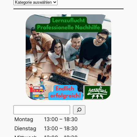
S
u
Montag
13:00 – 18:30
c
Dienstag
13:00 – 18:30
h