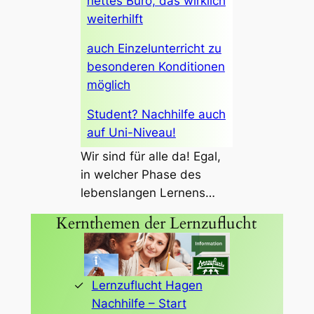
nettes Büro, das wirklich
weiterhilft
auch Einzelunterricht zu
besonderen Konditionen
möglich
Student? Nachhilfe auch
auf Uni-Niveau!
Wir sind für alle da! Egal,
in welcher Phase des
lebenslangen Lernens…
Kernthemen der Lernzuflucht
Lernzuflucht Hagen
Nachhilfe – Start