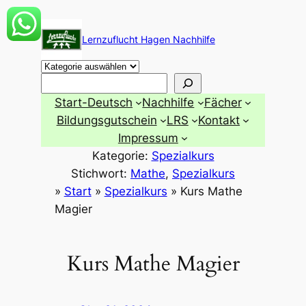
Zum
Inhalt
Lernzuflucht Hagen Nachhilfe
springen
Suchen
Start-Deutsch
Nachhilfe
Fächer
Bildungsgutschein
LRS
Kontakt
Impressum
Kategorie:
Spezialkurs
Stichwort:
Mathe
, 
Spezialkurs
»
Start
»
Spezialkurs
»
Kurs Mathe
Magier
Kurs Mathe Magier