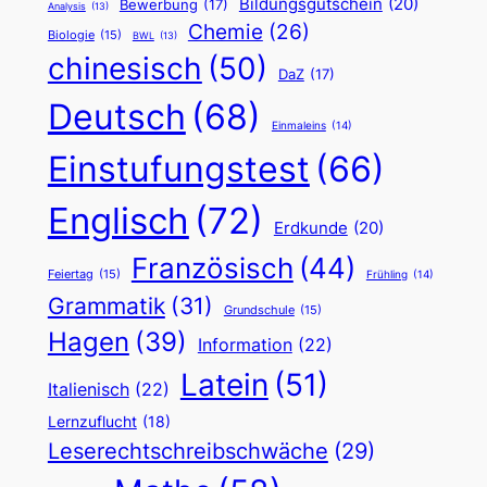
Bildungsgutschein
(20)
Bewerbung
(17)
Analysis
(13)
Chemie
(26)
Biologie
(15)
BWL
(13)
chinesisch
(50)
DaZ
(17)
Deutsch
(68)
Einmaleins
(14)
Einstufungstest
(66)
Englisch
(72)
Erdkunde
(20)
Französisch
(44)
Feiertag
(15)
Frühling
(14)
Grammatik
(31)
Grundschule
(15)
Hagen
(39)
Information
(22)
Latein
(51)
Italienisch
(22)
Lernzuflucht
(18)
Leserechtschreibschwäche
(29)