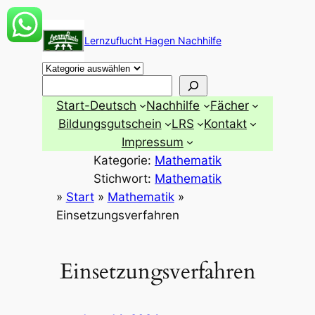
Zum
Inhalt
Lernzuflucht Hagen Nachhilfe
springen
Suchen
Start-Deutsch
Nachhilfe
Fächer
Bildungsgutschein
LRS
Kontakt
Impressum
Kategorie:
Mathematik
Stichwort:
Mathematik
»
Start
»
Mathematik
»
Einsetzungsverfahren
Einsetzungsverfahren