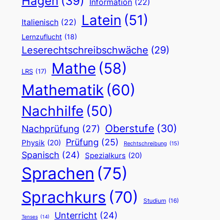
Hagen
(39)
Information
(22)
Latein
(51)
Italienisch
(22)
Lernzuflucht
(18)
Leserechtschreibschwäche
(29)
Mathe
(58)
LRS
(17)
Mathematik
(60)
Nachhilfe
(50)
Oberstufe
(30)
Nachprüfung
(27)
Prüfung
(25)
Physik
(20)
Rechtschreibung
(15)
Spanisch
(24)
Spezialkurs
(20)
Sprachen
(75)
Sprachkurs
(70)
Studium
(16)
Unterricht
(24)
Tenses
(14)