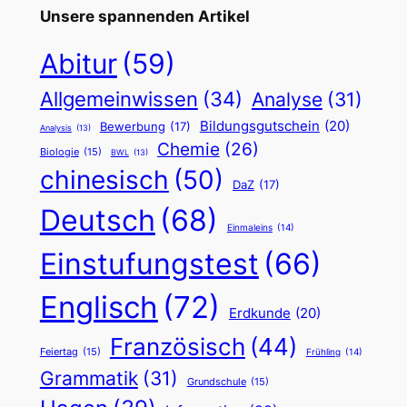
Unsere spannenden Artikel
Abitur
(59)
Allgemeinwissen
(34)
Analyse
(31)
Bildungsgutschein
(20)
Bewerbung
(17)
Analysis
(13)
Chemie
(26)
Biologie
(15)
BWL
(13)
chinesisch
(50)
DaZ
(17)
Deutsch
(68)
Einmaleins
(14)
Einstufungstest
(66)
Englisch
(72)
Erdkunde
(20)
Französisch
(44)
Feiertag
(15)
Frühling
(14)
Grammatik
(31)
Grundschule
(15)