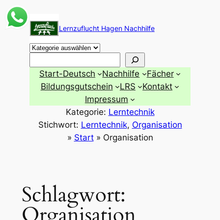
Zum
Inhalt
Lernzuflucht Hagen Nachhilfe
springen
Suchen
Start-Deutsch
Nachhilfe
Fächer
Bildungsgutschein
LRS
Kontakt
Impressum
Kategorie:
Lerntechnik
Stichwort:
Lerntechnik
, 
Organisation
»
Start
»
Organisation
Schlagwort:
Organisation