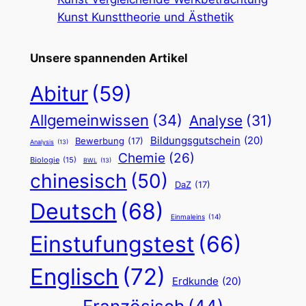
Kunst Kunsttheorie und Ästhetik
Unsere spannenden Artikel
Abitur
(59)
Allgemeinwissen
(34)
Analyse
(31)
Bildungsgutschein
(20)
Bewerbung
(17)
Analysis
(13)
Chemie
(26)
Biologie
(15)
BWL
(13)
chinesisch
(50)
DaZ
(17)
Deutsch
(68)
Einmaleins
(14)
Einstufungstest
(66)
Englisch
(72)
Erdkunde
(20)