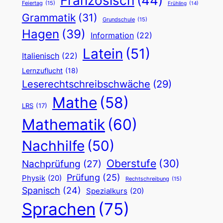
Französisch
(44)
Feiertag
(15)
Frühling
(14)
Grammatik
(31)
Grundschule
(15)
Hagen
(39)
Information
(22)
Latein
(51)
Italienisch
(22)
Lernzuflucht
(18)
Leserechtschreibschwäche
(29)
Mathe
(58)
LRS
(17)
Mathematik
(60)
Nachhilfe
(50)
Oberstufe
(30)
Nachprüfung
(27)
Prüfung
(25)
Physik
(20)
Rechtschreibung
(15)
Spanisch
(24)
Spezialkurs
(20)
Sprachen
(75)