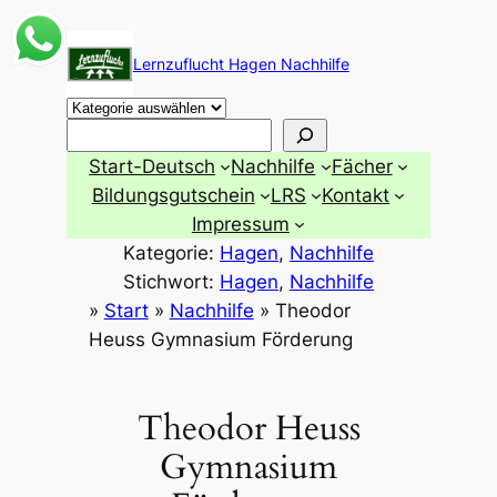
Zum
Inhalt
Lernzuflucht Hagen Nachhilfe
springen
Suchen
Start-Deutsch
Nachhilfe
Fächer
Bildungsgutschein
LRS
Kontakt
Impressum
Kategorie:
Hagen
, 
Nachhilfe
Stichwort:
Hagen
, 
Nachhilfe
»
Start
»
Nachhilfe
»
Theodor
Heuss Gymnasium Förderung
Theodor Heuss
Gymnasium