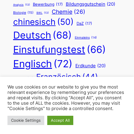
Bildungsgutschein
(20)
Bewerbung
(17)
Analysis
(13)
Chemie
(26)
Biologie
(15)
BWL
(13)
chinesisch
(50)
DaZ
(17)
Deutsch
(68)
Einmaleins
(14)
Einstufungstest
(66)
Englisch
(72)
Erdkunde
(20)
Französisch
(44)
Feiertag
(15)
Frühling
(14)
Grammatik
(31)
We use cookies on our website to give you the most
Grundschule
(15)
relevant experience by remembering your preferences
Hagen
(39)
Information
(22)
and repeat visits. By clicking “Accept All”, you consent
to the use of ALL the cookies. However, you may visit
Latein
(51)
"Cookie Settings" to provide a controlled consent.
Italienisch
(22)
Lernzuflucht
(18)
Cookie Settings
Accept All
Leserechtschreibschwäche
(29)