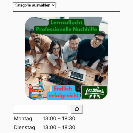
S
u
Montag
13:00 – 18:30
c
Dienstag
13:00 – 18:30
h