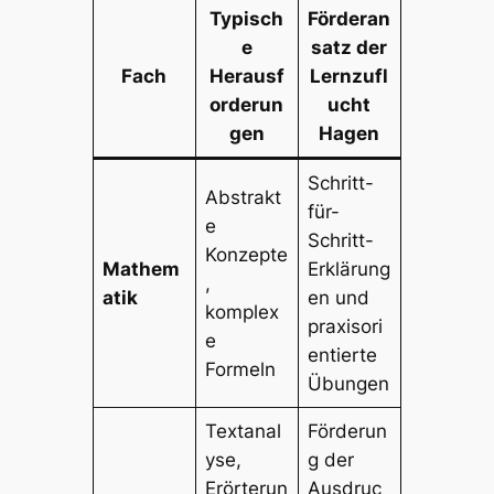
Typisch
Förderan
e
satz der
Fach
Herausf
Lernzufl
orderun
ucht
gen
Hagen
Schritt-
Abstrakt
für-
e
Schritt-
Konzepte
Mathem
Erklärung
,
atik
en und
komplex
praxisori
e
entierte
Formeln
Übungen
Textanal
Förderun
yse,
g der
Erörterun
Ausdruc