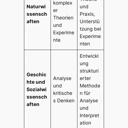
komplex
Naturwi
und
er
ssensch
Praxis,
Theorien
aften
Unterstü
und
tzung bei
Experime
Experime
nte
nten
Entwickl
ung
strukturi
Geschic
Analyse
erter
hte und
und
Methode
Sozialwi
kritische
n für
ssensch
s Denken
Analyse
aften
und
Interpret
ation