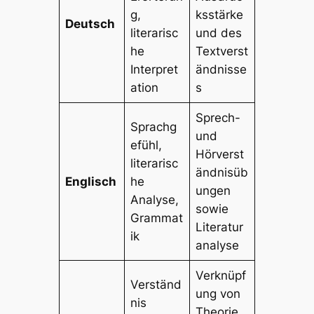
g,
ksstärke
Deutsch
literarisc
und des
he
Textverst
Interpret
ändnisse
ation
s
Sprech-
Sprachg
und
efühl,
Hörverst
literarisc
ändnisüb
Englisch
he
ungen
Analyse,
sowie
Grammat
Literatur
ik
analyse
Verknüpf
Verständ
ung von
nis
Theorie