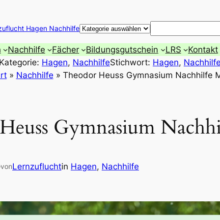
Suchen
zuflucht Hagen Nachhilfe
h
Nachhilfe
Fächer
Bildungsgutschein
LRS
Kontakt
Kategorie:
Hagen
, 
Nachhilfe
Stichwort:
Hagen
, 
Nachhilf
rt
»
Nachhilfe
»
Theodor Heuss Gymnasium Nachhilfe 
Heuss Gymnasium Nachhi
—
Lernzuflucht
in
Hagen
, 
Nachhilfe
von