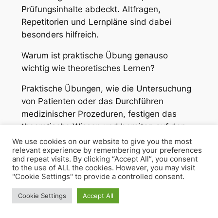
Prüfungsinhalte abdeckt. Altfragen,
Repetitorien und Lernpläne sind dabei
besonders hilfreich.
Warum ist praktische Übung genauso
wichtig wie theoretisches Lernen?
Praktische Übungen, wie die Untersuchung
von Patienten oder das Durchführen
medizinischer Prozeduren, festigen das
theoretische Wissen und bereiten auf den
Berufsalltag vor. Durch das praktische
We use cookies on our website to give you the most
relevant experience by remembering your preferences
Anwenden vertieft sich das Verständnis und
and repeat visits. By clicking “Accept All”, you consent
das Vertrauen in die eigenen Fähigkeiten
to the use of ALL the cookies. However, you may visit
"Cookie Settings" to provide a controlled consent.
wächst.
Cookie Settings
Accept All
Wie können Medizinstudenten die Balance
zwischen Studium und Freizeit halten?