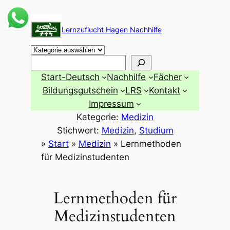
Zum
Inhalt
Lernzuflucht Hagen Nachhilfe
springen
Suchen
Start-Deutsch
Nachhilfe
Fächer
Bildungsgutschein
LRS
Kontakt
Impressum
Kategorie:
Medizin
Stichwort:
Medizin
, 
Studium
»
Start
»
Medizin
»
Lernmethoden
für Medizinstudenten
Lernmethoden für
Medizinstudenten