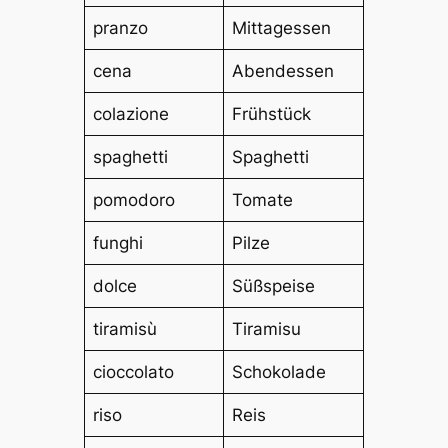
pranzo
Mittagessen
cena
Abendessen
colazione
Frühstück
spaghetti
Spaghetti
pomodoro
Tomate
funghi
Pilze
dolce
Süßspeise
tiramisù
Tiramisu
cioccolato
Schokolade
riso
Reis