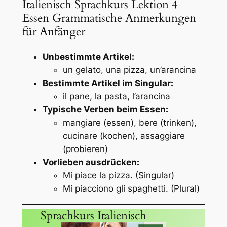
Italienisch Sprachkurs Lektion 4
Essen Grammatische Anmerkungen
für Anfänger
Unbestimmte Artikel:
un gelato
,
una pizza
,
un’arancina
Bestimmte Artikel im Singular:
il pane
,
la pasta
,
l’arancina
Typische Verben beim Essen:
mangiare
(essen),
bere
(trinken),
cucinare
(kochen),
assaggiare
(probieren)
Vorlieben ausdrücken:
Mi piace la pizza.
(Singular)
Mi piacciono gli spaghetti.
(Plural)
Sprachkurs Italienisch