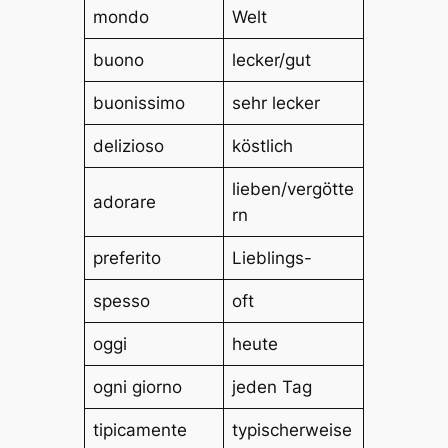
mondo
Welt
buono
lecker/gut
buonissimo
sehr lecker
delizioso
köstlich
lieben/vergötte
adorare
rn
preferito
Lieblings-
spesso
oft
oggi
heute
ogni giorno
jeden Tag
tipicamente
typischerweise