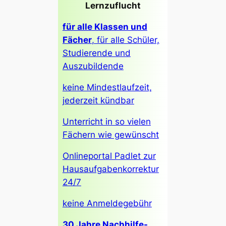
Lernzuflucht
für alle Klassen und
Fächer
, für alle Schüler,
Studierende und
Auszubildende
keine Mindestlaufzeit,
jederzeit kündbar
Unterricht in so vielen
Fächern wie gewünscht
Onlineportal Padlet zur
Hausaufgabenkorrektur
24/7
keine Anmeldegebühr
30 Jahre Nachhilfe-