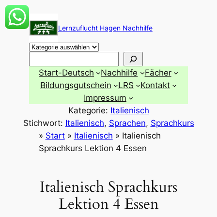
Zum
Inhalt
Lernzuflucht Hagen Nachhilfe
springen
Suchen
Start-Deutsch
Nachhilfe
Fächer
Bildungsgutschein
LRS
Kontakt
Impressum
Kategorie:
Italienisch
Stichwort:
Italienisch
, 
Sprachen
, 
Sprachkurs
»
Start
»
Italienisch
»
Italienisch
Sprachkurs Lektion 4 Essen
Italienisch Sprachkurs
Lektion 4 Essen