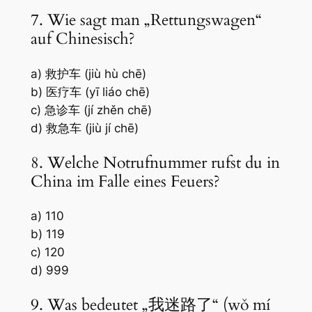
7. Wie sagt man „Rettungswagen“
auf Chinesisch?
a) 救护车 (jiù hù chē)
b) 医疗车 (yī liáo chē)
c) 急诊车 (jí zhěn chē)
d) 救急车 (jiù jí chē)
8. Welche Notrufnummer rufst du in
China im Falle eines Feuers?
a) 110
b) 119
c) 120
d) 999
9. Was bedeutet „我迷路了“ (wǒ mí