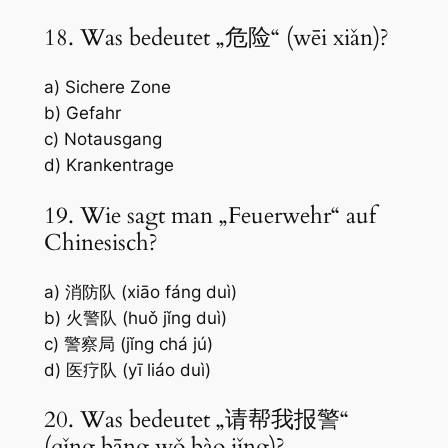
18. Was bedeutet „危险“ (wēi xiǎn)?
a) Sichere Zone
b) Gefahr
c) Notausgang
d) Krankentrage
19. Wie sagt man „Feuerwehr“ auf
Chinesisch?
a) 消防队 (xiāo fáng duì)
b) 火警队 (huǒ jǐng duì)
c) 警察局 (jǐng chá jú)
d) 医疗队 (yī liáo duì)
20. Was bedeutet „请帮我报警“
(qǐng bāng wǒ bào jǐng)?