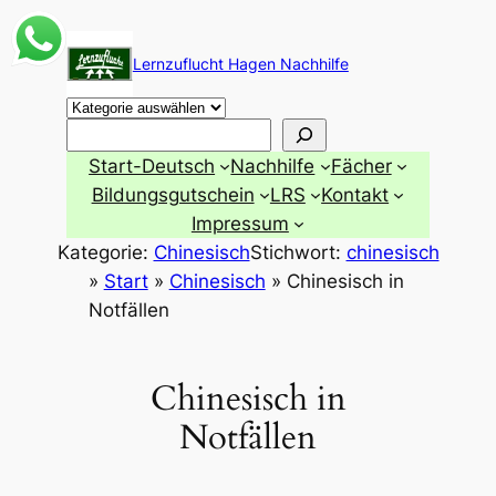
Zum
Inhalt
Lernzuflucht Hagen Nachhilfe
springen
Suchen
Start-Deutsch
Nachhilfe
Fächer
Bildungsgutschein
LRS
Kontakt
Impressum
Kategorie:
Chinesisch
Stichwort:
chinesisch
»
Start
»
Chinesisch
»
Chinesisch in
Notfällen
Chinesisch in
Notfällen