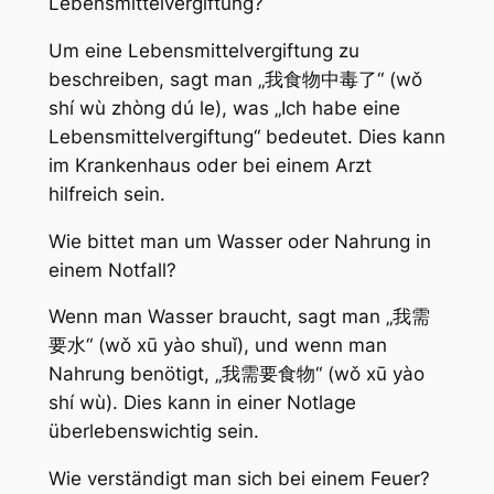
Lebensmittelvergiftung?
Um eine Lebensmittelvergiftung zu
beschreiben, sagt man „我食物中毒了“ (wǒ
shí wù zhòng dú le), was „Ich habe eine
Lebensmittelvergiftung“ bedeutet. Dies kann
im Krankenhaus oder bei einem Arzt
hilfreich sein.
Wie bittet man um Wasser oder Nahrung in
einem Notfall?
Wenn man Wasser braucht, sagt man „我需
要水“ (wǒ xū yào shuǐ), und wenn man
Nahrung benötigt, „我需要食物“ (wǒ xū yào
shí wù). Dies kann in einer Notlage
überlebenswichtig sein.
Wie verständigt man sich bei einem Feuer?