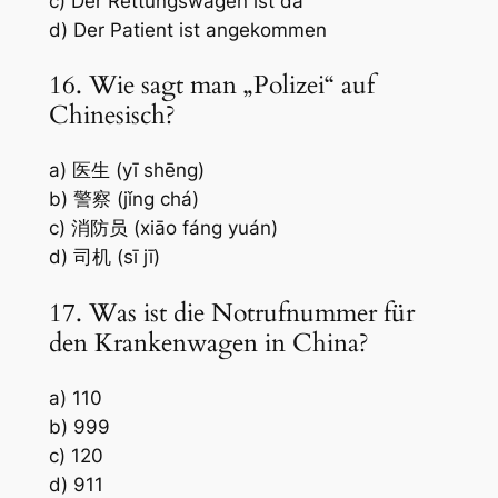
c) Der Rettungswagen ist da
d) Der Patient ist angekommen
16. Wie sagt man „Polizei“ auf
Chinesisch?
a) 医生 (yī shēng)
b) 警察 (jǐng chá)
c) 消防员 (xiāo fáng yuán)
d) 司机 (sī jī)
17. Was ist die Notrufnummer für
den Krankenwagen in China?
a) 110
b) 999
c) 120
d) 911