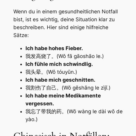
Wenn du in einem gesundheitlichen Notfall
bist, ist es wichtig, deine Situation klar zu
beschreiben. Hier sind einige hilfreiche
Sätze:
Ich habe hohes Fieber.
我发高烧了。(Wǒ fā gāoshāo le.)
Ich fühle mich schwindlig.
我头晕。(Wǒ tóuyūn.)
Ich habe mich geschnitten.
我割伤了自己。(Wǒ gēshāng le zìjǐ.)
Ich habe meine Medikamente
vergessen.
我忘了带我的药。(Wǒ wàng le dài wǒ de
yào.)