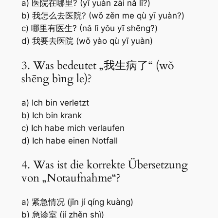
a) 医院在哪里? (yī yuàn zài nǎ lǐ?)
b) 我怎么去医院? (wǒ zěn me qù yī yuàn?)
c) 哪里有医生? (nǎ lǐ yǒu yī shēng?)
d) 我要去医院 (wǒ yào qù yī yuàn)
3. Was bedeutet „我生病了“ (wǒ
shēng bìng le)?
a) Ich bin verletzt
b) Ich bin krank
c) Ich habe mich verlaufen
d) Ich habe einen Notfall
4. Was ist die korrekte Übersetzung
von „Notaufnahme“?
a) 紧急情况 (jǐn jí qíng kuàng)
b) 急诊室 (jí zhěn shì)