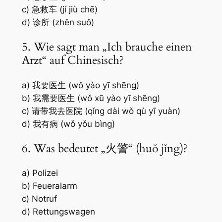
c) 急救车 (jí jiù chē)
d) 诊所 (zhěn suǒ)
5. Wie sagt man „Ich brauche einen
Arzt“ auf Chinesisch?
a) 我要医生 (wǒ yào yī shēng)
b) 我需要医生 (wǒ xū yào yī shēng)
c) 请带我去医院 (qǐng dài wǒ qù yī yuàn)
d) 我有病 (wǒ yǒu bìng)
6. Was bedeutet „火警“ (huǒ jǐng)?
a) Polizei
b) Feueralarm
c) Notruf
d) Rettungswagen