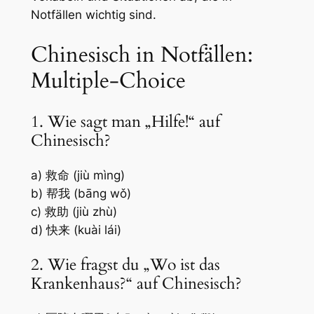
Notfällen wichtig sind.
Chinesisch in Notfällen:
Multiple-Choice
1. Wie sagt man „Hilfe!“ auf
Chinesisch?
a) 救命 (jiù mìng)
b) 帮我 (bāng wǒ)
c) 救助 (jiù zhù)
d) 快来 (kuài lái)
2. Wie fragst du „Wo ist das
Krankenhaus?“ auf Chinesisch?