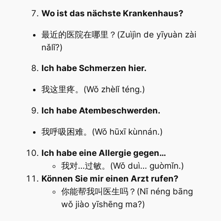
Wo ist das nächste Krankenhaus?
最近的医院在哪里？(Zuìjìn de yīyuàn zài
nǎlǐ?)
Ich habe Schmerzen hier.
我这里疼。(Wǒ zhèlǐ téng.)
Ich habe Atembeschwerden.
我呼吸困难。(Wǒ hūxī kùnnán.)
Ich habe eine Allergie gegen…
我对…过敏。(Wǒ duì… guòmǐn.)
Können Sie mir einen Arzt rufen?
你能帮我叫医生吗？(Nǐ néng bāng
wǒ jiào yīshēng ma?)