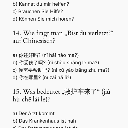
b) Kannst du mir helfen?
c) Brauchen Sie Hilfe?
d) Können Sie mich hören?
14. Wie fragt man „Bist du verletzt?“
auf Chinesisch?
a) 你还好吗? (nǐ hái hǎo ma?)
b) 你受伤了吗? (nǐ shòu shāng le ma?)
c) 你需要帮助吗? (nǐ xū yào bāng zhù ma?)
d) 你在哪里? (nǐ zài nǎ lǐ?)
15. Was bedeutet „救护车来了“ (jiù
hù chē lái le)?
a) Der Arzt kommt
b) Das Krankenhaus ist nah