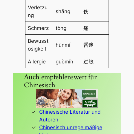
Verletzu
shāng
伤
ng
Schmerz
tòng
痛
Bewusstl
hūnmí
昏迷
osigkeit
Allergie
guòmǐn
过敏
Auch empfehlenswert für
Chinesisch
Chinesische Literatur und
Autoren
Chinesisch unregelmäßige