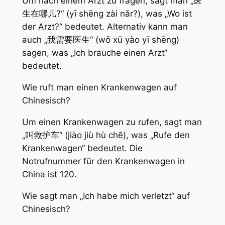
Um nach einem Arzt zu fragen, sagt man „医
生在哪儿?“ (yī shēng zài nǎr?), was „Wo ist
der Arzt?“ bedeutet. Alternativ kann man
auch „我需要医生“ (wǒ xū yào yī shēng)
sagen, was „Ich brauche einen Arzt“
bedeutet.
Wie ruft man einen Krankenwagen auf
Chinesisch?
Um einen Krankenwagen zu rufen, sagt man
„叫救护车“ (jiào jiù hù chē), was „Rufe den
Krankenwagen“ bedeutet. Die
Notrufnummer für den Krankenwagen in
China ist 120.
Wie sagt man „Ich habe mich verletzt“ auf
Chinesisch?