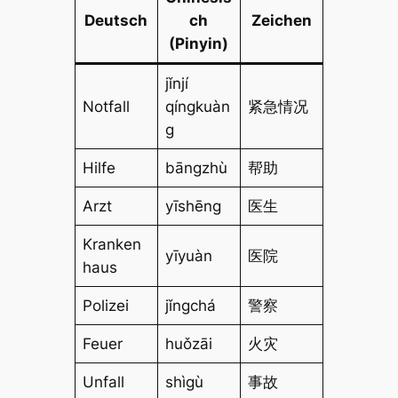
Deutsch
ch
Zeichen
(Pinyin)
jǐnjí
Notfall
qíngkuàn
紧急情况
g
Hilfe
bāngzhù
帮助
Arzt
yīshēng
医生
Kranken
yīyuàn
医院
haus
Polizei
jǐngchá
警察
Feuer
huǒzāi
火灾
Unfall
shìgù
事故