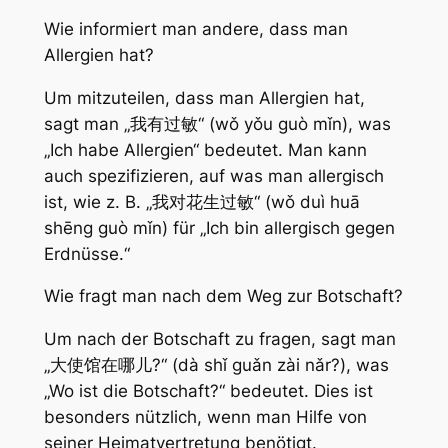
Wie informiert man andere, dass man
Allergien hat?
Um mitzuteilen, dass man Allergien hat,
sagt man „我有过敏“ (wǒ yǒu guò mǐn), was
„Ich habe Allergien“ bedeutet. Man kann
auch spezifizieren, auf was man allergisch
ist, wie z. B. „我对花生过敏“ (wǒ duì huā
shēng guò mǐn) für „Ich bin allergisch gegen
Erdnüsse.“
Wie fragt man nach dem Weg zur Botschaft?
Um nach der Botschaft zu fragen, sagt man
„大使馆在哪儿?“ (dà shǐ guǎn zài nǎr?), was
„Wo ist die Botschaft?“ bedeutet. Dies ist
besonders nützlich, wenn man Hilfe von
seiner Heimatvertretung benötigt.