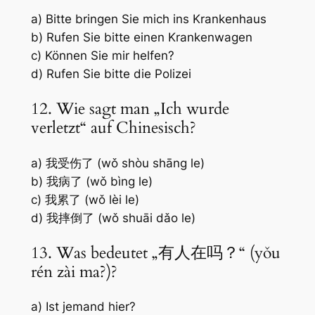
a) Bitte bringen Sie mich ins Krankenhaus
b) Rufen Sie bitte einen Krankenwagen
c) Können Sie mir helfen?
d) Rufen Sie bitte die Polizei
12. Wie sagt man „Ich wurde
verletzt“ auf Chinesisch?
a) 我受伤了 (wǒ shòu shāng le)
b) 我病了 (wǒ bìng le)
c) 我累了 (wǒ lèi le)
d) 我摔倒了 (wǒ shuāi dǎo le)
13. Was bedeutet „有人在吗？“ (yǒu
rén zài ma?)?
a) Ist jemand hier?