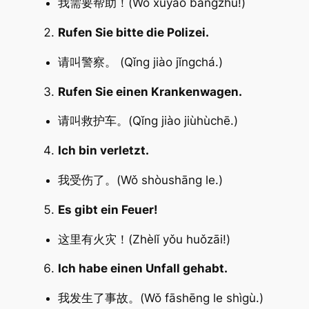
我需要帮助！(Wǒ xūyào bāngzhù!)
Rufen Sie bitte die Polizei.
请叫警察。 (Qǐng jiào jǐngchá.)
Rufen Sie einen Krankenwagen.
请叫救护车。(Qǐng jiào jiùhùchē.)
Ich bin verletzt.
我受伤了。(Wǒ shòushāng le.)
Es gibt ein Feuer!
这里有火灾！(Zhèlǐ yǒu huǒzāi!)
Ich habe einen Unfall gehabt.
我发生了事故。(Wǒ fāshēng le shìgù.)