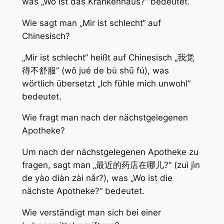
was „Wo ist das Krankenhaus?“ bedeutet.
Wie sagt man „Mir ist schlecht“ auf
Chinesisch?
„Mir ist schlecht“ heißt auf Chinesisch „我觉
得不舒服“ (wǒ jué de bù shū fú), was
wörtlich übersetzt „Ich fühle mich unwohl“
bedeutet.
Wie fragt man nach der nächstgelegenen
Apotheke?
Um nach der nächstgelegenen Apotheke zu
fragen, sagt man „最近的药店在哪儿?“ (zuì jìn
de yào diàn zài nǎr?), was „Wo ist die
nächste Apotheke?“ bedeutet.
Wie verständigt man sich bei einer