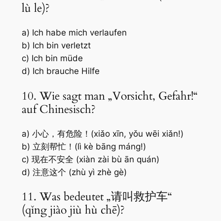
lù le)?
a) Ich habe mich verlaufen
b) Ich bin verletzt
c) Ich bin müde
d) Ich brauche Hilfe
10. Wie sagt man „Vorsicht, Gefahr!“
auf Chinesisch?
a) 小心，有危险！(xiǎo xīn, yǒu wēi xiǎn!)
b) 立刻帮忙！(lì kè bāng máng!)
c) 现在不安全 (xiàn zài bù ān quán)
d) 注意这个 (zhù yì zhè gè)
11. Was bedeutet „请叫救护车“
(qǐng jiào jiù hù chē)?