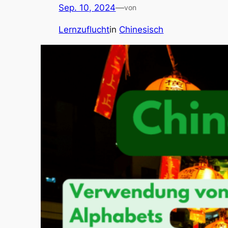
Sep. 10, 2024
—
von
Lernzuflucht
in
Chinesisch