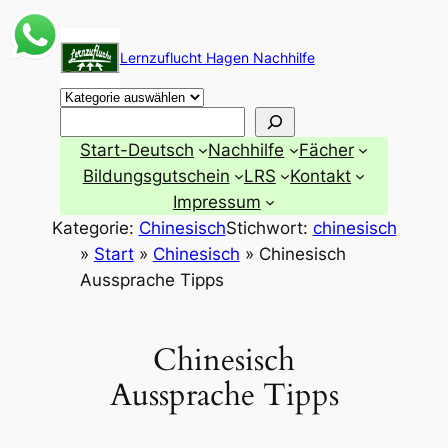
Zum
Inhalt
Lernzuflucht Hagen Nachhilfe
springen
Suchen
Start-Deutsch
Nachhilfe
Fächer
Bildungsgutschein
LRS
Kontakt
Impressum
Kategorie:
Chinesisch
Stichwort:
chinesisch
»
Start
»
Chinesisch
»
Chinesisch
Aussprache Tipps
Chinesisch
Aussprache Tipps