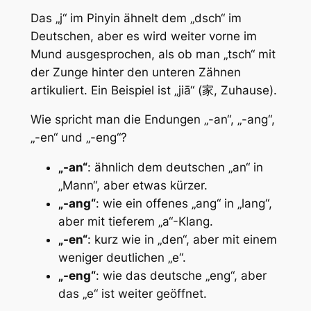
Das „j“ im Pinyin ähnelt dem „dsch“ im
Deutschen, aber es wird weiter vorne im
Mund ausgesprochen, als ob man „tsch“ mit
der Zunge hinter den unteren Zähnen
artikuliert. Ein Beispiel ist „jiā“ (家, Zuhause).
Wie spricht man die Endungen „-an“, „-ang“,
„-en“ und „-eng“?
„-an“
: ähnlich dem deutschen „an“ in
„Mann“, aber etwas kürzer.
„-ang“
: wie ein offenes „ang“ in „lang“,
aber mit tieferem „a“-Klang.
„-en“
: kurz wie in „den“, aber mit einem
weniger deutlichen „e“.
„-eng“
: wie das deutsche „eng“, aber
das „e“ ist weiter geöffnet.