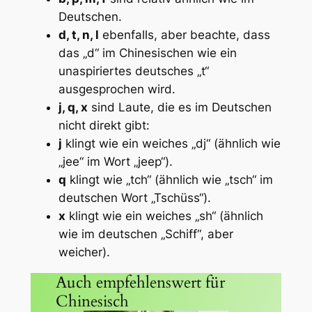
Deutschen.
d, t, n, l
ebenfalls, aber beachte, dass
das „d“ im Chinesischen wie ein
unaspiriertes deutsches „t“
ausgesprochen wird.
j, q, x
sind Laute, die es im Deutschen
nicht direkt gibt:
j
klingt wie ein weiches „dj“ (ähnlich wie
„jee“ im Wort „jeep“).
q
klingt wie „tch“ (ähnlich wie „tsch“ im
deutschen Wort „Tschüss“).
x
klingt wie ein weiches „sh“ (ähnlich
wie im deutschen „Schiff“, aber
weicher).
Auch empfehlenswert für
Chinesisch