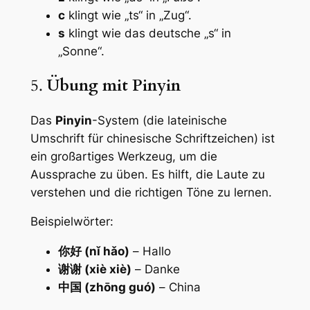
c
klingt wie „ts“ in „Zug“.
s
klingt wie das deutsche „s“ in
„Sonne“.
5.
Übung mit Pinyin
Das
Pinyin
-System (die lateinische
Umschrift für chinesische Schriftzeichen) ist
ein großartiges Werkzeug, um die
Aussprache zu üben. Es hilft, die Laute zu
verstehen und die richtigen Töne zu lernen.
Beispielwörter:
你好 (nǐ hǎo)
– Hallo
谢谢 (xiè xiè)
– Danke
中国 (zhōng guó)
– China