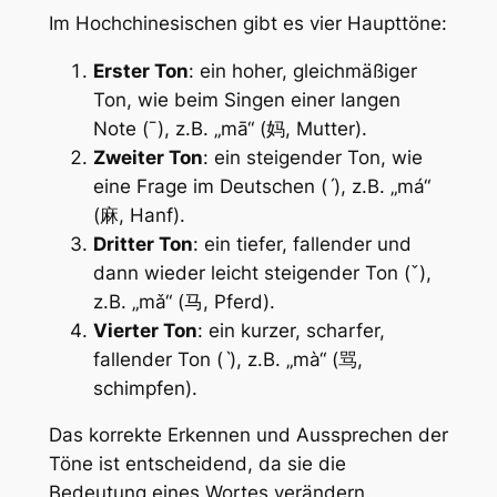
Im Hochchinesischen gibt es vier Haupttöne:
Erster Ton
: ein hoher, gleichmäßiger
Ton, wie beim Singen einer langen
Note (ˉ), z.B. „mā“ (妈, Mutter).
Zweiter Ton
: ein steigender Ton, wie
eine Frage im Deutschen (ˊ), z.B. „má“
(麻, Hanf).
Dritter Ton
: ein tiefer, fallender und
dann wieder leicht steigender Ton (ˇ),
z.B. „mǎ“ (马, Pferd).
Vierter Ton
: ein kurzer, scharfer,
fallender Ton (ˋ), z.B. „mà“ (骂,
schimpfen).
Das korrekte Erkennen und Aussprechen der
Töne ist entscheidend, da sie die
Bedeutung eines Wortes verändern.