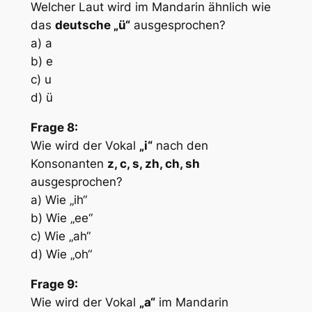
Welcher Laut wird im Mandarin ähnlich wie
das
deutsche „ü“
ausgesprochen?
a) a
b) e
c) u
d) ü
Frage 8:
Wie wird der Vokal
„i“
nach den
Konsonanten
z, c, s, zh, ch, sh
ausgesprochen?
a) Wie „ih“
b) Wie „ee“
c) Wie „ah“
d) Wie „oh“
Frage 9:
Wie wird der Vokal
„a“
im Mandarin