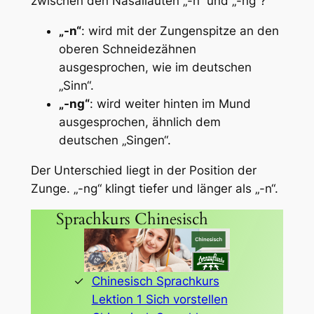
zwischen den Nasallauten „-n“ und „-ng“?
„-n“
: wird mit der Zungenspitze an den
oberen Schneidezähnen
ausgesprochen, wie im deutschen
„Sinn“.
„-ng“
: wird weiter hinten im Mund
ausgesprochen, ähnlich dem
deutschen „Singen“.
Der Unterschied liegt in der Position der
Zunge. „-ng“ klingt tiefer und länger als „-n“.
Sprachkurs Chinesisch
Chinesisch Sprachkurs
Lektion 1 Sich vorstellen