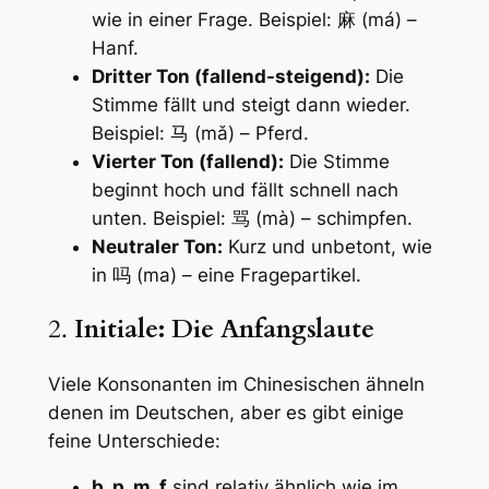
wie in einer Frage. Beispiel: 麻 (má) –
Hanf.
Dritter Ton (fallend-steigend):
Die
Stimme fällt und steigt dann wieder.
Beispiel: 马 (mǎ) – Pferd.
Vierter Ton (fallend):
Die Stimme
beginnt hoch und fällt schnell nach
unten. Beispiel: 骂 (mà) – schimpfen.
Neutraler Ton:
Kurz und unbetont, wie
in 吗 (ma) – eine Fragepartikel.
2.
Initiale: Die Anfangslaute
Viele Konsonanten im Chinesischen ähneln
denen im Deutschen, aber es gibt einige
feine Unterschiede:
b, p, m, f
sind relativ ähnlich wie im