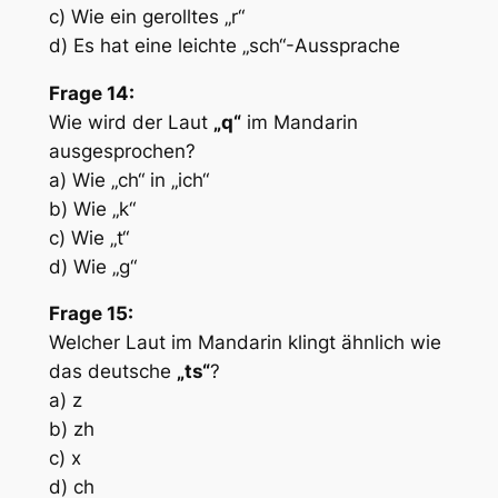
c) Wie ein gerolltes „r“
d) Es hat eine leichte „sch“-Aussprache
Frage 14:
Wie wird der Laut
„q“
im Mandarin
ausgesprochen?
a) Wie „ch“ in „ich“
b) Wie „k“
c) Wie „t“
d) Wie „g“
Frage 15:
Welcher Laut im Mandarin klingt ähnlich wie
das deutsche
„ts“
?
a) z
b) zh
c) x
d) ch