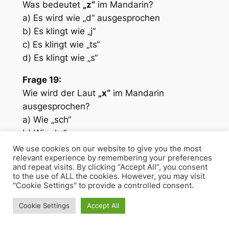
Was bedeutet
„z“
im Mandarin?
a) Es wird wie „d“ ausgesprochen
b) Es klingt wie „j“
c) Es klingt wie „ts“
d) Es klingt wie „s“
Frage 19:
Wie wird der Laut
„x“
im Mandarin
ausgesprochen?
a) Wie „sch“
b) Wie „ks“
c) Wie „ch“ in „ich“
We use cookies on our website to give you the most
relevant experience by remembering your preferences
d) Wie „s“
and repeat visits. By clicking “Accept All”, you consent
to the use of ALL the cookies. However, you may visit
Frage 20:
"Cookie Settings" to provide a controlled consent.
Wie unterscheidet sich die Aussprache von
Cookie Settings
Accept All
„c“
im Mandarin vom Deutschen?
a) Es wird wie „k“ ausgesprochen