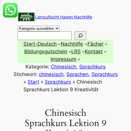
Zum
Inhalt
Lernzuflucht Hagen Nachhilfe
springen
Suchen
Start-Deutsch
Nachhilfe
Fächer
Bildungsgutschein
LRS
Kontakt
Impressum
Kategorie:
Chinesisch
, 
Sprachkurs
Stichwort:
chinesisch
, 
Sprachen
, 
Sprachkurs
»
Start
»
Sprachkurs
»
Chinesisch
Sprachkurs Lektion 9 Kreativität
Chinesisch
Sprachkurs Lektion 9