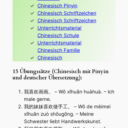
Chinesisch Pinyin
Chinesisch Schriftzeichen
Chinesisch Schriftzeichen
Unterrichtsmaterial
Chinesisch Schule
Unterrichtsmaterial
Chinesisch Familie
Chinesisch
15 Übungssätze (Chinesisch mit Pinyin
und deutscher Übersetzung):
我喜欢画画。 – Wǒ xǐhuān huàhuà. – Ich
male gerne.
我的妹妹喜欢做手工。 – Wǒ de mèimei
xǐhuān zuò shǒugōng. – Meine
Schwester liebt Handwerkskunst.