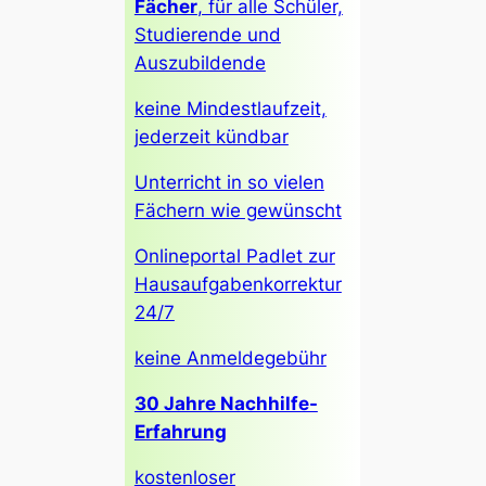
Fächer
, für alle Schüler,
Studierende und
Auszubildende
keine Mindestlaufzeit,
jederzeit kündbar
Unterricht in so vielen
Fächern wie gewünscht
Onlineportal Padlet zur
Hausaufgabenkorrektur
24/7
keine Anmeldegebühr
30 Jahre Nachhilfe-
Erfahrung
kostenloser