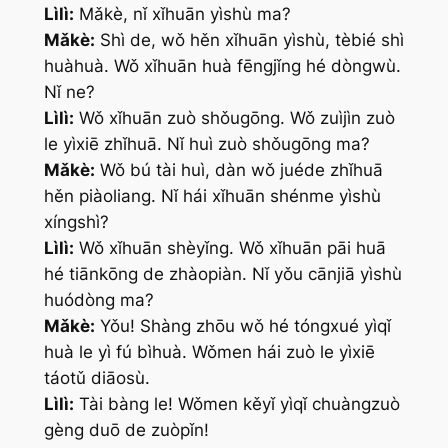
Lìlì:
Mǎkè, nǐ xǐhuān yìshù ma?
Mǎkè:
Shì de, wǒ hěn xǐhuān yìshù, tèbié shì
huàhuà. Wǒ xǐhuān huà fēngjǐng hé dòngwù.
Nǐ ne?
Lìlì:
Wǒ xǐhuān zuò shǒugōng. Wǒ zuìjìn zuò
le yìxiē zhǐhuā. Nǐ huì zuò shǒugōng ma?
Mǎkè:
Wǒ bú tài huì, dàn wǒ juéde zhǐhuā
hěn piàoliang. Nǐ hái xǐhuān shénme yìshù
xíngshì?
Lìlì:
Wǒ xǐhuān shèyǐng. Wǒ xǐhuān pāi huā
hé tiānkōng de zhàopiàn. Nǐ yǒu cānjiā yìshù
huódòng ma?
Mǎkè:
Yǒu! Shàng zhōu wǒ hé tóngxué yìqǐ
huà le yì fú bìhuà. Wǒmen hái zuò le yìxiē
táotǔ diāosù.
Lìlì:
Tài bàng le! Wǒmen kěyǐ yìqǐ chuàngzuò
gèng duō de zuòpǐn!