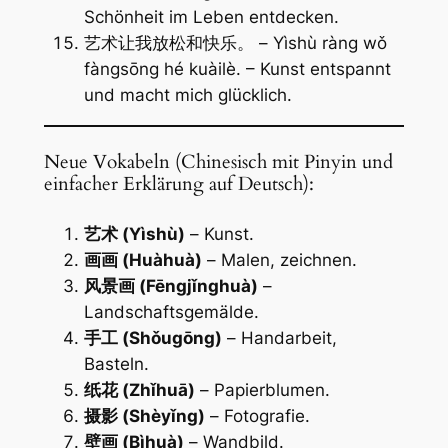
Schönheit im Leben entdecken.
艺术让我放松和快乐。 – Yìshù ràng wǒ
fàngsōng hé kuàilè. – Kunst entspannt
und macht mich glücklich.
Neue Vokabeln (Chinesisch mit Pinyin und
einfacher Erklärung auf Deutsch):
艺术 (Yìshù)
– Kunst.
画画 (Huàhuà)
– Malen, zeichnen.
风景画 (Fēngjǐnghuà)
–
Landschaftsgemälde.
手工 (Shǒugōng)
– Handarbeit,
Basteln.
纸花 (Zhǐhuā)
– Papierblumen.
摄影 (Shèyǐng)
– Fotografie.
壁画 (Bìhuà)
– Wandbild.