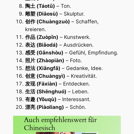
陶土 (Táotǔ)
– Ton.
雕塑 (Diāosù)
– Skulptur.
创作 (Chuàngzuò)
– Schaffen,
kreieren.
作品 (Zuòpǐn)
– Kunstwerk.
表达 (Biǎodá)
– Ausdrücken.
感受 (Gǎnshòu)
– Gefühl, Empfindung.
照片 (Zhàopiàn)
– Foto.
想法 (Xiǎngfǎ)
– Gedanke, Idee.
创意 (Chuàngyì)
– Kreativität.
发现 (Fāxiàn)
– Entdecken.
生活 (Shēnghuó)
– Leben.
有趣 (Yǒuqù)
– Interessant.
漂亮 (Piàoliang)
– Schön.
Auch empfehlenswert für
Chinesisch