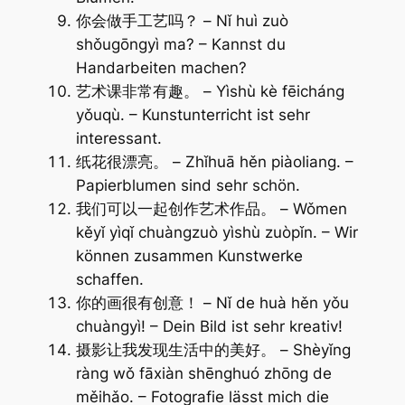
你会做手工艺吗？ – Nǐ huì zuò
shǒugōngyì ma? – Kannst du
Handarbeiten machen?
艺术课非常有趣。 – Yìshù kè fēicháng
yǒuqù. – Kunstunterricht ist sehr
interessant.
纸花很漂亮。 – Zhǐhuā hěn piàoliang. –
Papierblumen sind sehr schön.
我们可以一起创作艺术作品。 – Wǒmen
kěyǐ yìqǐ chuàngzuò yìshù zuòpǐn. – Wir
können zusammen Kunstwerke
schaffen.
你的画很有创意！ – Nǐ de huà hěn yǒu
chuàngyì! – Dein Bild ist sehr kreativ!
摄影让我发现生活中的美好。 – Shèyǐng
ràng wǒ fāxiàn shēnghuó zhōng de
měihǎo. – Fotografie lässt mich die