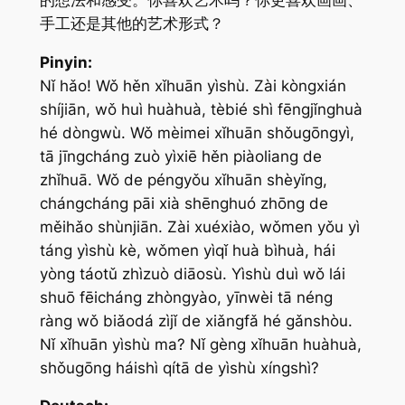
手工还是其他的艺术形式？
Pinyin:
Nǐ hǎo! Wǒ hěn xǐhuān yìshù. Zài kòngxián
shíjiān, wǒ huì huàhuà, tèbié shì fēngjǐnghuà
hé dòngwù. Wǒ mèimei xǐhuān shǒugōngyì,
tā jīngcháng zuò yìxiē hěn piàoliang de
zhǐhuā. Wǒ de péngyǒu xǐhuān shèyǐng,
chángcháng pāi xià shēnghuó zhōng de
měihǎo shùnjiān. Zài xuéxiào, wǒmen yǒu yì
táng yìshù kè, wǒmen yìqǐ huà bìhuà, hái
yòng táotǔ zhìzuò diāosù. Yìshù duì wǒ lái
shuō fēicháng zhòngyào, yīnwèi tā néng
ràng wǒ biǎodá zìjǐ de xiǎngfǎ hé gǎnshòu.
Nǐ xǐhuān yìshù ma? Nǐ gèng xǐhuān huàhuà,
shǒugōng háishì qítā de yìshù xíngshì?