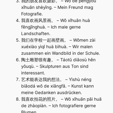
我的朋友喜欢摄影。 – Wǒ de péngyǒu
xǐhuān shèyǐng. – Mein Freund mag
Fotografie.
我喜欢画风景画。 – Wǒ xǐhuān huà
fēngjǐnghuà. – Ich male gerne
Landschaften.
我们在学校一起画壁画。 – Wǒmen zài
xuéxiào yìqǐ huà bìhuà. – Wir malen
zusammen ein Wandbild in der Schule.
陶土雕塑很有趣。 – Táotǔ diāosù hěn
yǒuqù. – Skulpturen aus Ton sind
interessant.
艺术能表达我的想法。 – Yìshù néng
biǎodá wǒ de xiǎngfǎ. – Kunst kann
meine Gedanken ausdrücken.
我喜欢拍花的照片。 – Wǒ xǐhuān pāi huā
de zhàopiàn. – Ich fotografiere gerne
Blumen.