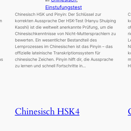
Einstufungstest
Chinesisch HSK und Pinyin: Der Schlüssel zur
C
en
korrekten Aussprache Der HSK-Test (Hanyu Shuiping
k
Kaoshi) ist die weltweit anerkannte Prüfung, um die
o
Chinesischkenntnisse von Nicht-Muttersprachlern zu
r
bewerten. Ein wesentlicher Bestandteil des
L
Lernprozesses im Chinesischen ist das Pinyin – das
N
offizielle lateinische Transkriptionssystem für
k
as
chinesische Zeichen. Pinyin hilft dir, die Aussprache
m
zu lernen und schnell Fortschritte in…
H
Chinesisch HSK4