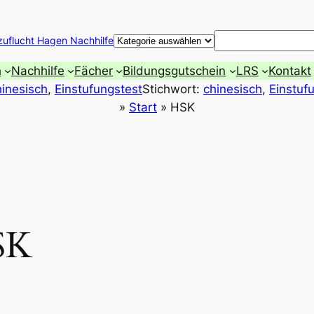
Suchen
zuflucht Hagen Nachhilfe
h
Nachhilfe
Fächer
Bildungsgutschein
LRS
Kontakt
inesisch
, 
Einstufungstest
Stichwort:
chinesisch
, 
Einstuf
»
Start
»
HSK
SK