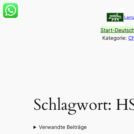
Zum
Inhalt
Lern
springen
Start-Deutsc
Kategorie:
Ch
Schlagwort:
H
Verwandte Beiträge