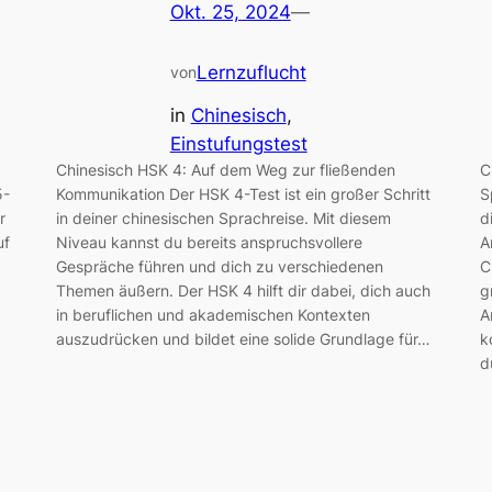
Okt. 25, 2024
—
Lernzuflucht
von
in
Chinesisch
, 
Einstufungstest
Chinesisch HSK 4: Auf dem Weg zur fließenden
C
5-
Kommunikation Der HSK 4-Test ist ein großer Schritt
S
r
in deiner chinesischen Sprachreise. Mit diesem
d
uf
Niveau kannst du bereits anspruchsvollere
A
Gespräche führen und dich zu verschiedenen
C
Themen äußern. Der HSK 4 hilft dir dabei, dich auch
g
in beruflichen und akademischen Kontexten
A
auszudrücken und bildet eine solide Grundlage für…
k
d