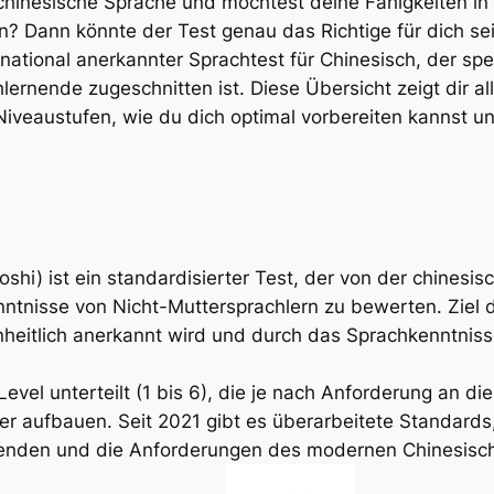
e chinesische Sprache und möchtest deine Fähigkeiten i
? Dann könnte der Test genau das Richtige für dich sei
ernational anerkannter Sprachtest für Chinesisch, der spez
lernende zugeschnitten ist. Diese Übersicht zeigt dir a
iveaustufen, wie du dich optimal vorbereiten kannst und
hi) ist ein standardisierter Test, der von der chinesis
tnisse von Nicht-Muttersprachlern zu bewerten. Ziel de
inheitlich anerkannt wird und durch das Sprachkenntnis
Level unterteilt (1 bis 6), die je nach Anforderung an d
 aufbauen. Seit 2021 gibt es überarbeitete Standards
nenden und die Anforderungen des modernen Chinesisch