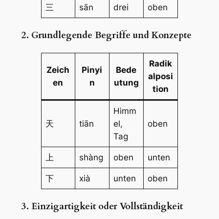
三
sān
drei
oben
2. Grundlegende Begriffe und Konzepte
Radik
Zeich
Pinyi
Bede
alposi
en
n
utung
tion
Himm
天
tiān
el,
oben
Tag
上
shàng
oben
unten
下
xià
unten
oben
3. Einzigartigkeit oder Vollständigkeit