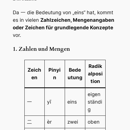
Da 一 die Bedeutung von „eins“ hat, kommt
es in vielen
Zahlzeichen, Mengenangaben
oder Zeichen für grundlegende Konzepte
vor.
1. Zahlen und Mengen
Radik
Zeich
Pinyi
Bede
alposi
en
n
utung
tion
eigen
一
yī
eins
ständi
g
二
èr
zwei
oben