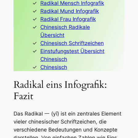
Radikal Mensch Infografik
Radikal Mund Infografik
Radikal Frau Infografik
Chinesisch Radikale
Übersicht
Chinesisch Schriftzeichen
Einstufungstest Übersicht
Chinesisch
Chinesisch
Radikal eins Infografik:
Fazit
Das Radikal 一 (yī) ist ein zentrales Element
vieler chinesischer Schriftzeichen, die
verschiedene Bedeutungen und Konzepte
darstellen. Von einfachen Zahlen wie Eins