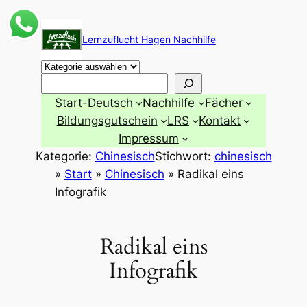
Zum
Inhalt
Lernzuflucht Hagen Nachhilfe
springen
Suchen
Start-Deutsch
Nachhilfe
Fächer
Bildungsgutschein
LRS
Kontakt
Impressum
Kategorie:
Chinesisch
Stichwort:
chinesisch
»
Start
»
Chinesisch
»
Radikal eins
Infografik
Radikal eins
Infografik