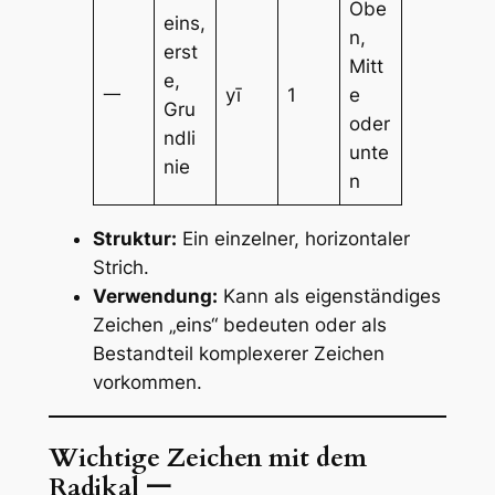
Obe
eins,
n,
erst
Mitt
e,
一
yī
1
e
Gru
oder
ndli
unte
nie
n
Struktur:
Ein einzelner, horizontaler
Strich.
Verwendung:
Kann als eigenständiges
Zeichen „eins“ bedeuten oder als
Bestandteil komplexerer Zeichen
vorkommen.
Wichtige Zeichen mit dem
Radikal 一