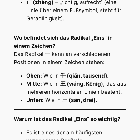
正 (zhèng)
– „richtig, aufrecht“ (eine
Linie über einem Fußsymbol, steht für
Geradlinigkeit).
Wo befindet sich das Radikal „Eins“ in
einem Zeichen?
Das Radikal 一 kann an verschiedenen
Positionen in einem Zeichen stehen:
Oben:
Wie in
千 (qiān, tausend)
.
Mitte:
Wie in
王 (wáng, König)
, das aus
mehreren horizontalen Linien besteht.
Unten:
Wie in
三 (sān, drei)
.
Warum ist das Radikal „Eins“ so wichtig?
Es ist eines der am häufigsten