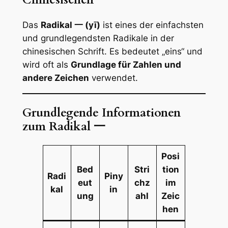
Das
Radikal 一 (yī)
ist eines der einfachsten
und grundlegendsten Radikale in der
chinesischen Schrift. Es bedeutet „eins“ und
wird oft als
Grundlage für Zahlen und
andere Zeichen
verwendet.
Grundlegende Informationen
zum Radikal 一
Posi
Bed
Stri
tion
Radi
Piny
eut
chz
im
kal
in
ung
ahl
Zeic
hen