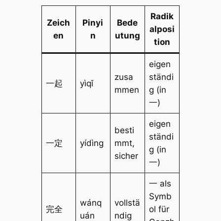
Radik
Zeich
Pinyi
Bede
alposi
en
n
utung
tion
eigen
zusa
ständi
一起
yìqǐ
mmen
g (in
一)
eigen
besti
ständi
一定
yídìng
mmt,
g (in
sicher
一)
一 als
Symb
wánq
vollstä
完全
ol für
uán
ndig