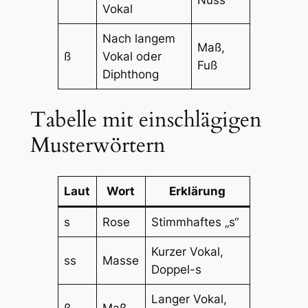
Nuss
Vokal
Nach langem
Maß,
ß
Vokal oder
Fuß
Diphthong
Tabelle mit einschlägigen
Musterwörtern
Laut
Wort
Erklärung
s
Rose
Stimmhaftes „s“
Kurzer Vokal,
ss
Masse
Doppel-s
Langer Vokal,
ß
Maß