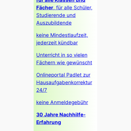
Fächer
, für alle Schüler,
Studierende und
Auszubildende
keine Mindestlaufzeit,
jederzeit kündbar
Unterricht in so vielen
Fächern wie gewünscht
Onlineportal Padlet zur
Hausaufgabenkorrektur
24/7
keine Anmeldegebühr
30 Jahre Nachhilfe-
Erfahrung