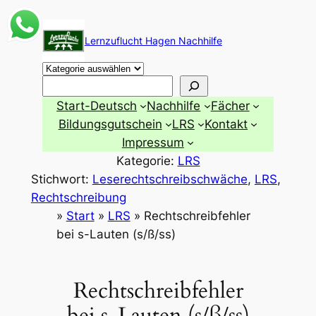
Zum
Inhalt
Lernzuflucht Hagen Nachhilfe
springen
Suchen
Start-Deutsch
Nachhilfe
Fächer
Bildungsgutschein
LRS
Kontakt
Impressum
Kategorie:
LRS
Stichwort:
Leserechtschreibschwäche
, 
LRS
, 
Rechtschreibung
»
Start
»
LRS
»
Rechtschreibfehler
bei s-Lauten (s/ß/ss)
Rechtschreibfehler
bei s-Lauten (s/ß/ss)