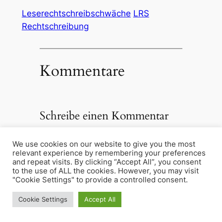
Leserechtschreibschwäche
LRS
Rechtschreibung
Kommentare
Schreibe einen Kommentar
Du musst
angemeldet
sein, um
We use cookies on our website to give you the most
einen Kommentar abzugeben.
relevant experience by remembering your preferences
and repeat visits. By clicking “Accept All”, you consent
to the use of ALL the cookies. However, you may visit
"Cookie Settings" to provide a controlled consent.
Nächste:
←
Vorherige:
Unterschied
Cookie Settings
Accept All
Silbenmethode
zwischen „das“ und