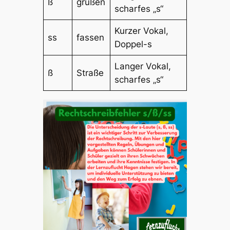
ß
grüßen
scharfes „s“
Kurzer Vokal,
ss
fassen
Doppel-s
Langer Vokal,
ß
Straße
scharfes „s“