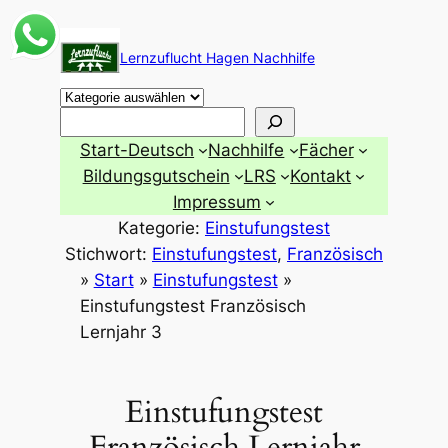
Zum
Inhalt
Lernzuflucht Hagen Nachhilfe
springen
Suchen
Start-Deutsch
Nachhilfe
Fächer
Bildungsgutschein
LRS
Kontakt
Impressum
Kategorie:
Einstufungstest
Stichwort:
Einstufungstest
, 
Französisch
»
Start
»
Einstufungstest
»
Einstufungstest Französisch
Lernjahr 3
Einstufungstest
Französisch Lernjahr