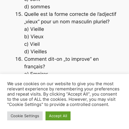
d) sommes
Quelle est la forme correcte de l’adjectif
„vieux“ pour un nom masculin pluriel?
a) Vieille
b) Vieux
c) Vieil
d) Vieilles
Comment dit-on „to improve“ en
français?
a) Empirer
b) Aggraver
We use cookies on our website to give you the most
c) Améliorer
relevant experience by remembering your preferences
and repeat visits. By clicking “Accept All”, you consent
d) Diminuer
to the use of ALL the cookies. However, you may visit
Complétez la phrase: „Elle
_
ses devoirs
"Cookie Settings" to provide a controlled consent.
avant de sortir.“
Cookie Settings
Accept All
a) fait
b) fera