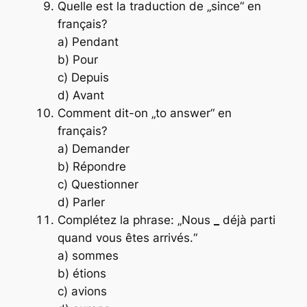
Quelle est la traduction de „since“ en
français?
a) Pendant
b) Pour
c) Depuis
d) Avant
Comment dit-on „to answer“ en
français?
a) Demander
b) Répondre
c) Questionner
d) Parler
Complétez la phrase: „Nous
_
déjà parti
quand vous êtes arrivés.“
a) sommes
b) étions
c) avions