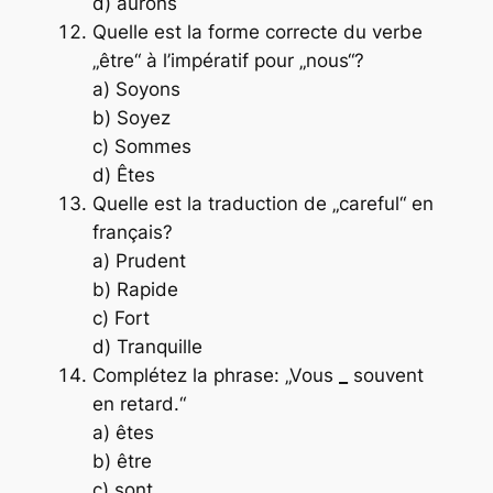
d) aurons
Quelle est la forme correcte du verbe
„être“ à l’impératif pour „nous“?
a) Soyons
b) Soyez
c) Sommes
d) Êtes
Quelle est la traduction de „careful“ en
français?
a) Prudent
b) Rapide
c) Fort
d) Tranquille
Complétez la phrase: „Vous
_
souvent
en retard.“
a) êtes
b) être
c) sont