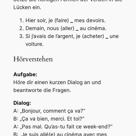
Lücken ein.
Hier soir, je (faire)
_
mes devoirs.
Demain, nous (aller)
_
au cinéma.
Si j’avais de l’argent, je (acheter)
_
une
voiture.
Hörverstehen
Aufgabe:
Höre dir einen kurzen Dialog an und
beantworte die Fragen.
Dialog:
A: „Bonjour, comment ça va?“
B: „Ça va bien, merci. Et toi?“
A: „Pas mal. Qu’as-tu fait ce week-end?“
B: „Je suis allé(e) au cinéma avec mes