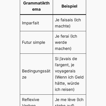
Grammatikth
Beispiel
ema
Je faisais (Ich
Imparfait
machte)
Je ferai (Ich
Futur simple
werde
machen)
Si j’avais de
l’argent, je
Bedingungssät
voyagerais
ze
(Wenn ich Geld
hätte, würde
ich reisen)
Reflexive
Je me lève (Ich
Verben
stehe auf)