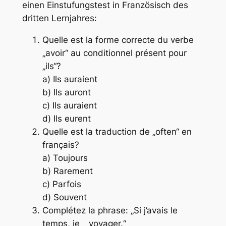
einen Einstufungstest in Französisch des
dritten Lernjahres:
Quelle est la forme correcte du verbe
„avoir“ au conditionnel présent pour
„ils“?
a) Ils auraient
b) Ils auront
c) Ils auraient
d) Ils eurent
Quelle est la traduction de „often“ en
français?
a) Toujours
b) Rarement
c) Parfois
d) Souvent
Complétez la phrase: „Si j’avais le
temps, je
_
voyager.“