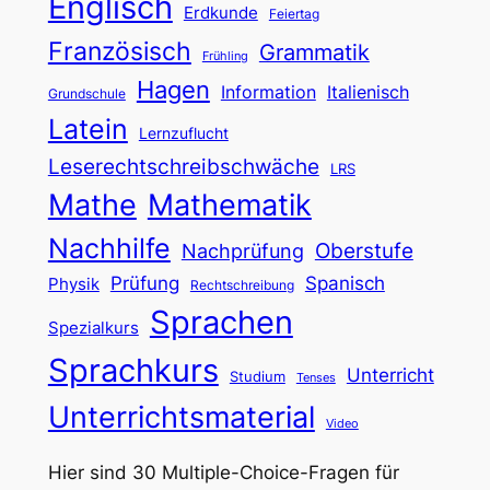
Englisch
Erdkunde
Feiertag
Französisch
Grammatik
Frühling
Hagen
Information
Italienisch
Grundschule
Latein
Lernzuflucht
Leserechtschreibschwäche
LRS
Mathe
Mathematik
Nachhilfe
Oberstufe
Nachprüfung
Prüfung
Spanisch
Physik
Rechtschreibung
Sprachen
Spezialkurs
Sprachkurs
Unterricht
Studium
Tenses
Unterrichtsmaterial
Video
Hier sind 30 Multiple-Choice-Fragen für