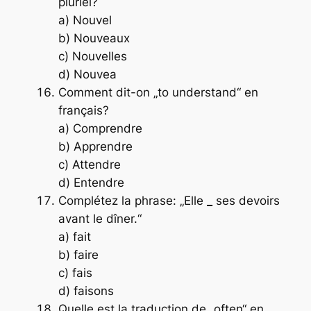
pluriel?
a) Nouvel
b) Nouveaux
c) Nouvelles
d) Nouvea
Comment dit-on „to understand“ en
français?
a) Comprendre
b) Apprendre
c) Attendre
d) Entendre
Complétez la phrase: „Elle
_
ses devoirs
avant le dîner.“
a) fait
b) faire
c) fais
d) faisons
Quelle est la traduction de „often“ en