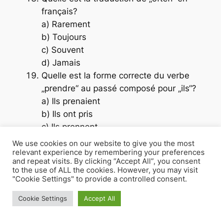
français?
a) Rarement
b) Toujours
c) Souvent
d) Jamais
Quelle est la forme correcte du verbe
„prendre“ au passé composé pour „ils“?
a) Ils prenaient
b) Ils ont pris
c) Ils prennent
d) Ils prendront
We use cookies on our website to give you the most
Comment dit-on „to choose“ en
relevant experience by remembering your preferences
and repeat visits. By clicking “Accept All”, you consent
français?
to the use of ALL the cookies. However, you may visit
a) Choisir
"Cookie Settings" to provide a controlled consent.
b) Chanter
Cookie Settings
Accept All
c) Chercher
d) Changer