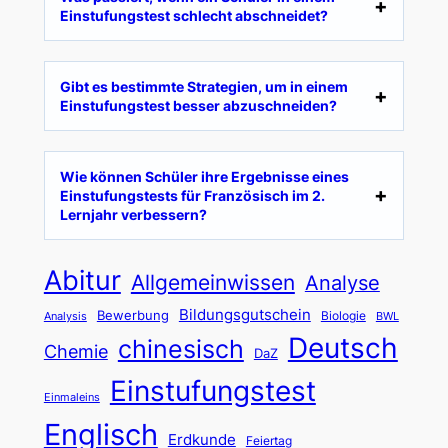
Einstufungstest schlecht abschneidet?
Gibt es bestimmte Strategien, um in einem
Einstufungstest besser abzuschneiden?
Wie können Schüler ihre Ergebnisse eines
Einstufungstests für Französisch im 2.
Lernjahr verbessern?
Abitur
Allgemeinwissen
Analyse
Bildungsgutschein
Bewerbung
Biologie
Analysis
BWL
Deutsch
chinesisch
Chemie
DaZ
Einstufungstest
Einmaleins
Englisch
Erdkunde
Feiertag