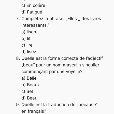
c) En colère
d) Fatigué
Complétez la phrase: „Elles
_
des livres
intéressants.“
a) lisent
b) lit
c) lire
d) lisez
Quelle est la forme correcte de l’adjectif
„beau“ pour un nom masculin singulier
commençant par une voyelle?
a) Belle
b) Beaux
c) Bel
d) Beau
Quelle est la traduction de „because“
en français?