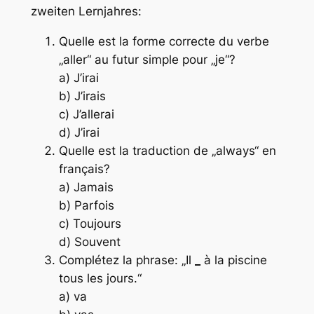
zweiten Lernjahres:
Quelle est la forme correcte du verbe
„aller“ au futur simple pour „je“?
a) J’irai
b) J’irais
c) J’allerai
d) J’irai
Quelle est la traduction de „always“ en
français?
a) Jamais
b) Parfois
c) Toujours
d) Souvent
Complétez la phrase: „Il
_
à la piscine
tous les jours.“
a) va