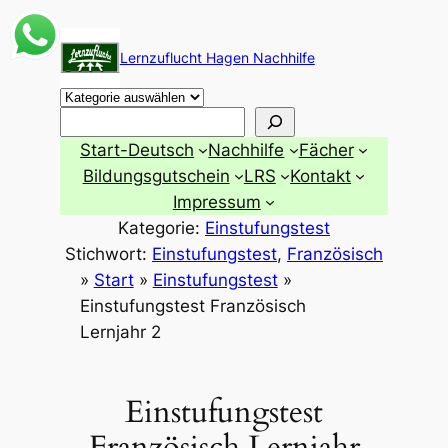
Zum
Inhalt
Lernzuflucht Hagen Nachhilfe
springen
Suchen
Start-Deutsch
Nachhilfe
Fächer
Bildungsgutschein
LRS
Kontakt
Impressum
Kategorie:
Einstufungstest
Stichwort:
Einstufungstest
, 
Französisch
»
Start
»
Einstufungstest
»
Einstufungstest Französisch
Lernjahr 2
Einstufungstest
Französisch Lernjahr