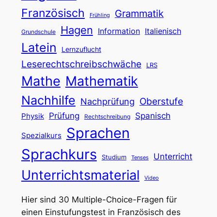
Französisch
Grammatik
Frühling
Hagen
Information
Italienisch
Grundschule
Latein
Lernzuflucht
Leserechtschreibschwäche
LRS
Mathe
Mathematik
Nachhilfe
Oberstufe
Nachprüfung
Prüfung
Spanisch
Physik
Rechtschreibung
Sprachen
Spezialkurs
Sprachkurs
Unterricht
Studium
Tenses
Unterrichtsmaterial
Video
Hier sind 30 Multiple-Choice-Fragen für
einen Einstufungstest in Französisch des