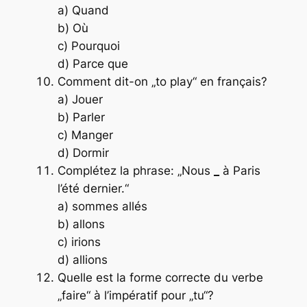
a) Quand
b) Où
c) Pourquoi
d) Parce que
Comment dit-on „to play“ en français?
a) Jouer
b) Parler
c) Manger
d) Dormir
Complétez la phrase: „Nous
_
à Paris
l’été dernier.“
a) sommes allés
b) allons
c) irions
d) allions
Quelle est la forme correcte du verbe
„faire“ à l’impératif pour „tu“?