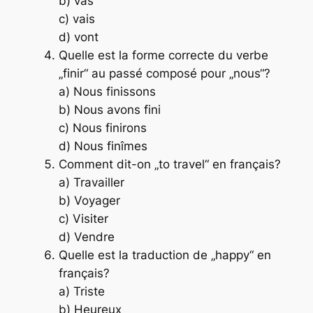
b) vas
c) vais
d) vont
Quelle est la forme correcte du verbe
„finir“ au passé composé pour „nous“?
a) Nous finissons
b) Nous avons fini
c) Nous finirons
d) Nous finîmes
Comment dit-on „to travel“ en français?
a) Travailler
b) Voyager
c) Visiter
d) Vendre
Quelle est la traduction de „happy“ en
français?
a) Triste
b) Heureux