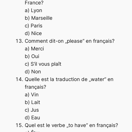
France?
a) Lyon
b) Marseille
c) Paris
d) Nice
Comment dit-on „please“ en français?
a) Merci
b) Oui
c) S’il vous plaît
d) Non
Quelle est la traduction de „water“ en
français?
a) Vin
b) Lait
c) Jus
d) Eau
Quel est le verbe „to have“ en français?