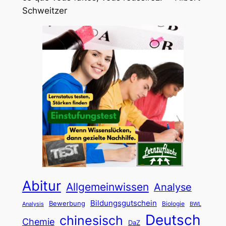
Schweitzer
Abitur
Allgemeinwissen
Analyse
Bildungsgutschein
Bewerbung
Biologie
Analysis
BWL
Deutsch
chinesisch
Chemie
DaZ