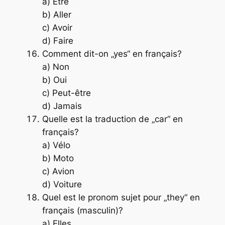
a) Être
b) Aller
c) Avoir
d) Faire
Comment dit-on „yes“ en français?
a) Non
b) Oui
c) Peut-être
d) Jamais
Quelle est la traduction de „car“ en
français?
a) Vélo
b) Moto
c) Avion
d) Voiture
Quel est le pronom sujet pour „they“ en
français (masculin)?
a) Elles