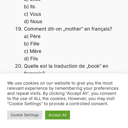
b) Ils
c) Vous
d) Nous
Comment dit-on „mother“ en français?
a) Père
b) Fille
c) Mère
d) Fils
Quelle est la traduction de „book“ en
français?
a) Cahier
We use cookies on our website to give you the most
b) Stylo
relevant experience by remembering your preferences
and repeat visits. By clicking “Accept All”, you consent
c) Livre
to the use of ALL the cookies. However, you may visit
d) Table
"Cookie Settings" to provide a controlled consent.
Quel est le verbe „to go“ en français?
Cookie Settings
Accept All
a) Avoir
b) Aller