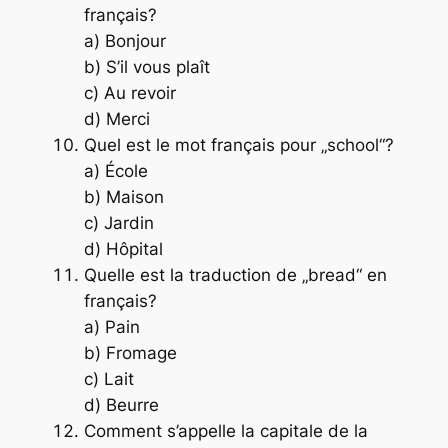
français?
a) Bonjour
b) S’il vous plaît
c) Au revoir
d) Merci
Quel est le mot français pour „school“?
a) École
b) Maison
c) Jardin
d) Hôpital
Quelle est la traduction de „bread“ en
français?
a) Pain
b) Fromage
c) Lait
d) Beurre
Comment s’appelle la capitale de la