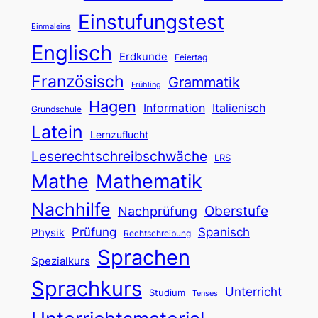
Einstufungstest
Einmaleins
Englisch
Erdkunde
Feiertag
Französisch
Grammatik
Frühling
Hagen
Information
Italienisch
Grundschule
Latein
Lernzuflucht
Leserechtschreibschwäche
LRS
Mathe
Mathematik
Nachhilfe
Oberstufe
Nachprüfung
Prüfung
Spanisch
Physik
Rechtschreibung
Sprachen
Spezialkurs
Sprachkurs
Unterricht
Studium
Tenses