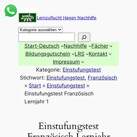
Zum
Inhalt
Lernzuflucht Hagen Nachhilfe
springen
Suchen
Start-Deutsch
Nachhilfe
Fächer
Bildungsgutschein
LRS
Kontakt
Impressum
Kategorie:
Einstufungstest
Stichwort:
Einstufungstest
, 
Französisch
»
Start
»
Einstufungstest
»
Einstufungstest Französisch
Lernjahr 1
Einstufungstest
Französisch Lernjahr