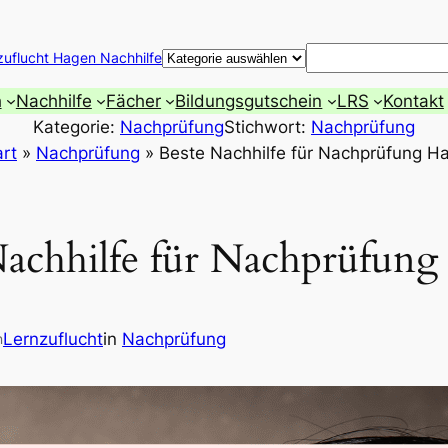
Suchen
zuflucht Hagen Nachhilfe
h
Nachhilfe
Fächer
Bildungsgutschein
LRS
Kontakt
Kategorie:
Nachprüfung
Stichwort:
Nachprüfung
art
»
Nachprüfung
»
Beste Nachhilfe für Nachprüfung 
Nachhilfe für Nachprüfun
Lernzuflucht
in
Nachprüfung
n