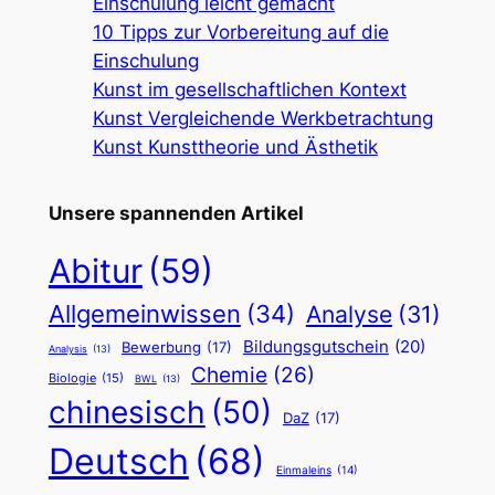
Einschulung leicht gemacht
10 Tipps zur Vorbereitung auf die
Einschulung
Kunst im gesellschaftlichen Kontext
Kunst Vergleichende Werkbetrachtung
Kunst Kunsttheorie und Ästhetik
Unsere spannenden Artikel
Abitur
(59)
Allgemeinwissen
(34)
Analyse
(31)
Bildungsgutschein
(20)
Bewerbung
(17)
Analysis
(13)
Chemie
(26)
Biologie
(15)
BWL
(13)
chinesisch
(50)
DaZ
(17)
Deutsch
(68)
Einmaleins
(14)