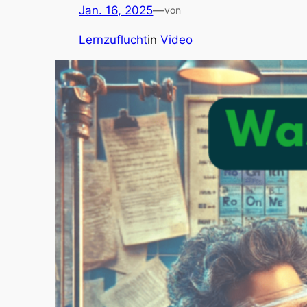
Jan. 16, 2025
—
von
Lernzuflucht
in
Video