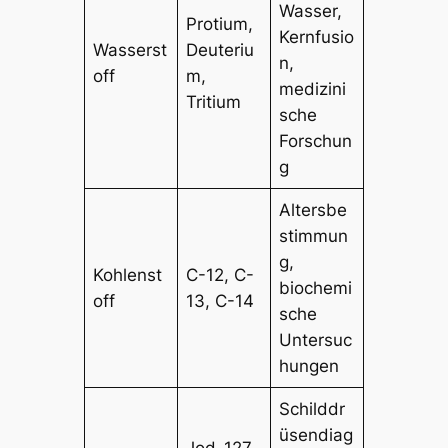
Wasser,
Protium,
Kernfusio
Wasserst
Deuteriu
n,
off
m,
medizini
Tritium
sche
Forschun
g
Altersbe
stimmun
g,
Kohlenst
C-12, C-
biochemi
off
13, C-14
sche
Untersuc
hungen
Schilddr
üsendiag