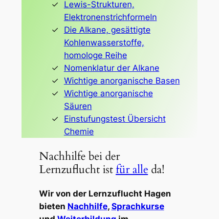
Lewis-Strukturen,
Elektronenstrichformeln
Die Alkane, gesättigte
Kohlenwasserstoffe,
homologe Reihe
Nomenklatur der Alkane
Wichtige anorganische Basen
Wichtige anorganische
Säuren
Einstufungstest Übersicht
Chemie
Nachhilfe bei der
Lernzuflucht ist
für alle
da!
Wir von der Lernzuflucht Hagen
bieten
Nachhilfe
,
Sprachkurse
und
Weiterbildung
im