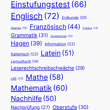
Einstufungstest
(66)
Englisch
(72)
Erdkunde
(20)
Französisch
(44)
Feiertag
(15)
Frühling
(14)
Grammatik
(31)
Grundschule
(15)
Hagen
(39)
Information
(22)
Latein
(51)
Italienisch
(22)
Lernzuflucht
(18)
Leserechtschreibschwäche
(29)
Mathe
(58)
LRS
(17)
Mathematik
(60)
Nachhilfe
(50)
Oberstufe
(30)
Nachprüfung
(27)