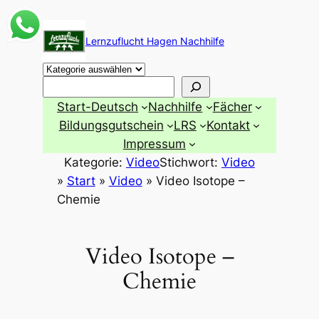
Zum
Inhalt
Lernzuflucht Hagen Nachhilfe
springen
Suchen
Start-Deutsch
Nachhilfe
Fächer
Bildungsgutschein
LRS
Kontakt
Impressum
Kategorie:
Video
Stichwort:
Video
»
Start
»
Video
»
Video Isotope –
Chemie
Video Isotope –
Chemie