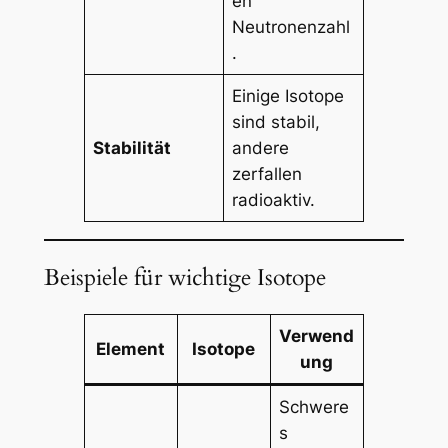
en
Neutronenzahl
.
Einige Isotope
sind stabil,
Stabilität
andere
zerfallen
radioaktiv.
Beispiele für wichtige Isotope
Verwend
Element
Isotope
ung
Schwere
s