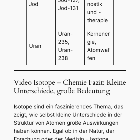
Jod-127,
Jod
nostik
Jod-131
und -
therapie
Uran-
Kernener
235,
gie,
Uran
Uran-
Atomwaf
238
fen
Video Isotope – Chemie Fazit: Kleine
Unterschiede, große Bedeutung
Isotope sind ein faszinierendes Thema, das
zeigt, wie selbst kleine Unterschiede in der
Struktur von Atomen große Auswirkungen
haben können. Egal ob in der Natur, der
Forschung oder der Medizin – Isotope