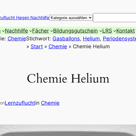
Suchen
zuflucht Hagen Nachhilfe
h
Nachhilfe
Fächer
Bildungsgutschein
LRS
Kontakt
ie:
Chemie
Stichwort:
Gasballons
, 
Helium
, 
Periodensys
»
Start
»
Chemie
»
Chemie Helium
Chemie Helium
Lernzuflucht
in
Chemie
on