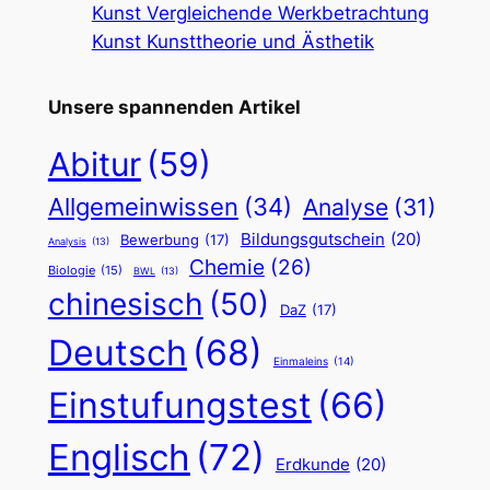
Kunst Vergleichende Werkbetrachtung
Kunst Kunsttheorie und Ästhetik
Unsere spannenden Artikel
Abitur
(59)
Allgemeinwissen
(34)
Analyse
(31)
Bildungsgutschein
(20)
Bewerbung
(17)
Analysis
(13)
Chemie
(26)
Biologie
(15)
BWL
(13)
chinesisch
(50)
DaZ
(17)
Deutsch
(68)
Einmaleins
(14)
Einstufungstest
(66)
Englisch
(72)
Erdkunde
(20)