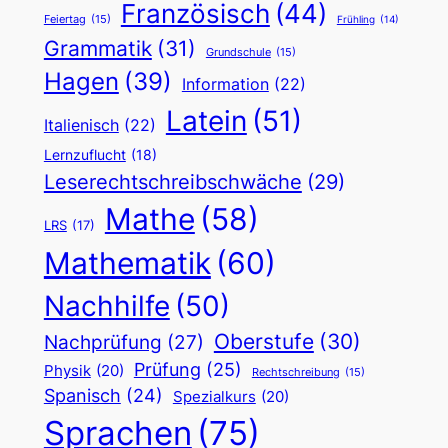
Französisch
(44)
Feiertag
(15)
Frühling
(14)
Grammatik
(31)
Grundschule
(15)
Hagen
(39)
Information
(22)
Latein
(51)
Italienisch
(22)
Lernzuflucht
(18)
Leserechtschreibschwäche
(29)
Mathe
(58)
LRS
(17)
Mathematik
(60)
Nachhilfe
(50)
Oberstufe
(30)
Nachprüfung
(27)
Prüfung
(25)
Physik
(20)
Rechtschreibung
(15)
Spanisch
(24)
Spezialkurs
(20)
Sprachen
(75)