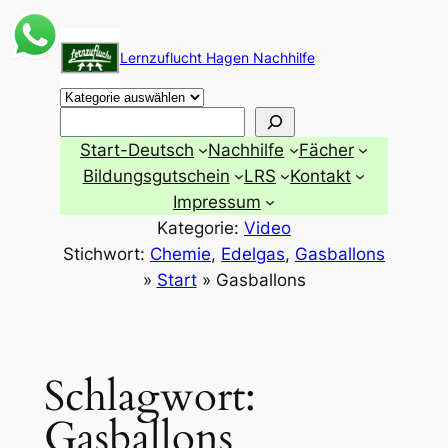
Zum
Inhalt
Lernzuflucht Hagen Nachhilfe
springen
Suchen
Start-Deutsch
Nachhilfe
Fächer
Bildungsgutschein
LRS
Kontakt
Impressum
Kategorie:
Video
Stichwort:
Chemie
, 
Edelgas
, 
Gasballons
»
Start
»
Gasballons
Schlagwort:
Gasballons