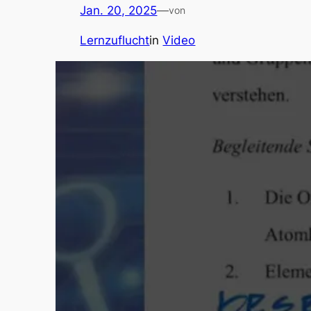
Jan. 20, 2025
—
von
Lernzuflucht
in
Video