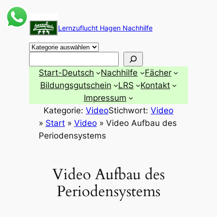
Zum
Inhalt
Lernzuflucht Hagen Nachhilfe
springen
Suchen
Start-Deutsch
Nachhilfe
Fächer
Bildungsgutschein
LRS
Kontakt
Impressum
Kategorie:
Video
Stichwort:
Video
»
Start
»
Video
»
Video Aufbau des
Periodensystems
Video Aufbau des
Periodensystems