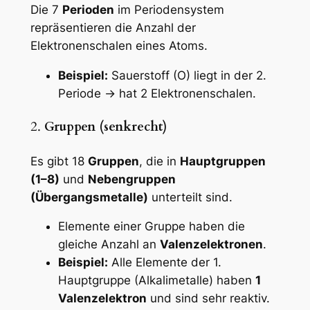
Die 7
Perioden
im Periodensystem
repräsentieren die Anzahl der
Elektronenschalen eines Atoms.
Beispiel:
Sauerstoff (O) liegt in der 2.
Periode → hat 2 Elektronenschalen.
2.
Gruppen (senkrecht)
Es gibt 18
Gruppen
, die in
Hauptgruppen
(1–8)
und
Nebengruppen
(Übergangsmetalle)
unterteilt sind.
Elemente einer Gruppe haben die
gleiche Anzahl an
Valenzelektronen
.
Beispiel:
Alle Elemente der 1.
Hauptgruppe (Alkalimetalle) haben
1
Valenzelektron
und sind sehr reaktiv.