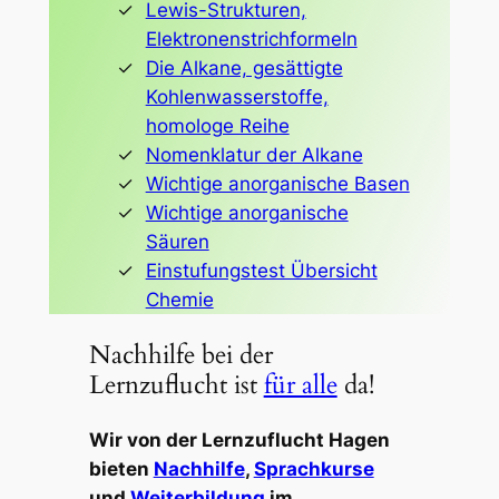
Lewis-Strukturen,
Elektronenstrichformeln
Die Alkane, gesättigte
Kohlenwasserstoffe,
homologe Reihe
Nomenklatur der Alkane
Wichtige anorganische Basen
Wichtige anorganische
Säuren
Einstufungstest Übersicht
Chemie
Nachhilfe bei der
Lernzuflucht ist
für alle
da!
Wir von der Lernzuflucht Hagen
bieten
Nachhilfe
,
Sprachkurse
und
Weiterbildung
im