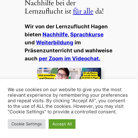
Nachhilfe bei der
Lernzuflucht ist
für alle
da!
Wir von der Lernzuflucht Hagen
bieten
Nachhilfe
,
Sprachkurse
und
Weiterbildung
im
Präsenzunterricht und wahlweise
auch
per Zoom im Videochat.
We use cookies on our website to give you the most
relevant experience by remembering your preferences
and repeat visits. By clicking “Accept All”, you consent
to the use of ALL the cookies. However, you may visit
Jetzt mit Nachhilfe in
"Cookie Settings" to provide a controlled consent.
Hagens Mitte das neue
Schuljahr zum Erfolg
Cookie Settings
Accept All
machen!