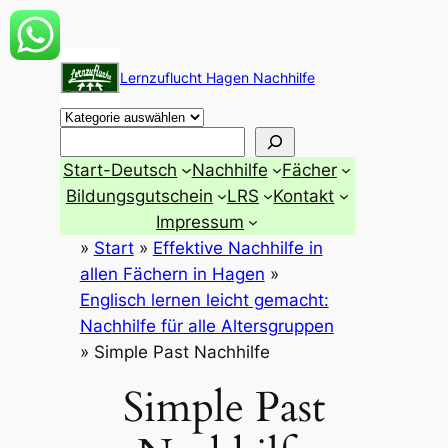
Zum
Inhalt
Lernzuflucht Hagen Nachhilfe
springen
Suchen
Start-Deutsch
Nachhilfe
Fächer
Bildungsgutschein
LRS
Kontakt
Impressum
»
Start
»
Effektive Nachhilfe in
allen Fächern in Hagen
»
Englisch lernen leicht gemacht:
Nachhilfe für alle Altersgruppen
»
Simple Past Nachhilfe
Simple Past