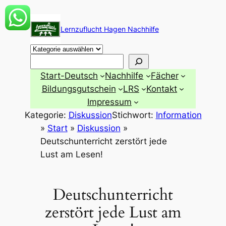
Zum
Inhalt
Lernzuflucht Hagen Nachhilfe
springen
Suchen
Start-Deutsch
Nachhilfe
Fächer
Bildungsgutschein
LRS
Kontakt
Impressum
Kategorie:
Diskussion
Stichwort:
Information
»
Start
»
Diskussion
»
Deutschunterricht zerstört jede
Lust am Lesen!
Deutschunterricht
zerstört jede Lust am