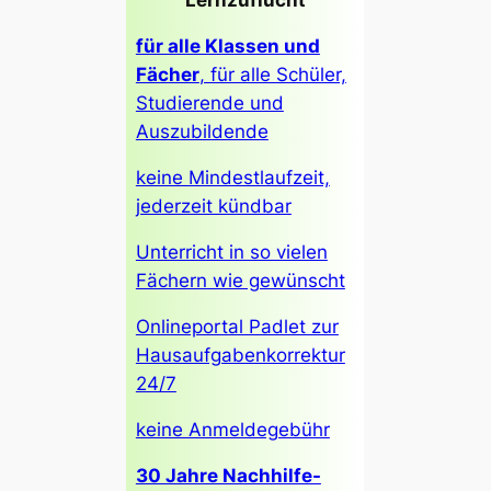
Lernzuflucht
für alle Klassen und
Fächer
, für alle Schüler,
Studierende und
Auszubildende
keine Mindestlaufzeit,
jederzeit kündbar
Unterricht in so vielen
Fächern wie gewünscht
Onlineportal Padlet zur
Hausaufgabenkorrektur
24/7
keine Anmeldegebühr
30 Jahre Nachhilfe-