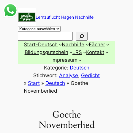
Zum
Inhalt
Lernzuflucht Hagen Nachhilfe
springen
Suchen
Start-Deutsch
Nachhilfe
Fächer
Bildungsgutschein
LRS
Kontakt
Impressum
Kategorie:
Deutsch
Stichwort:
Analyse
, 
Gedicht
»
Start
»
Deutsch
»
Goethe
Novemberlied
Goethe
Novemberlied