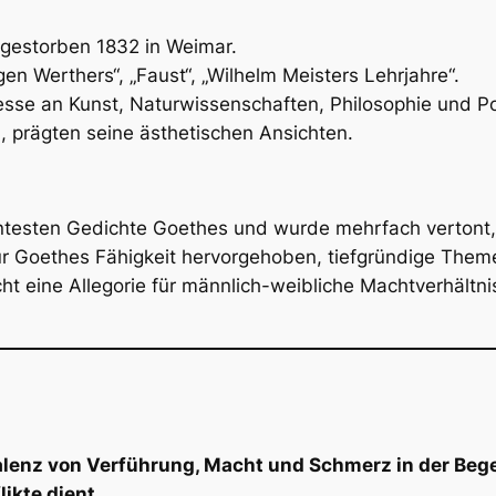
 gestorben 1832 in Weimar.
en Werthers“, „Faust“, „Wilhelm Meisters Lehrjahre“.
sse an Kunst, Naturwissenschaften, Philosophie und Pol
, prägten seine ästhetischen Ansichten.
ntesten Gedichte Goethes und wurde mehrfach vertont, 
für Goethes Fähigkeit hervorgehoben, tiefgründige Them
cht eine Allegorie für männlich-weibliche Machtverhältni
valenz von Verführung, Macht und Schmerz in der Be
ikte dient.