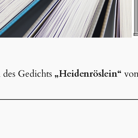
n des Gedichts
„Heidenröslein“
von