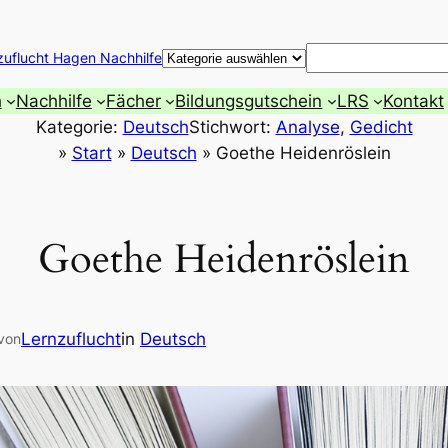
Suchen
zuflucht Hagen Nachhilfe
h
Nachhilfe
Fächer
Bildungsgutschein
LRS
Kontakt
Kategorie:
Deutsch
Stichwort:
Analyse
, 
Gedicht
»
Start
»
Deutsch
»
Goethe Heidenröslein
Goethe Heidenröslein
Lernzuflucht
in
Deutsch
von