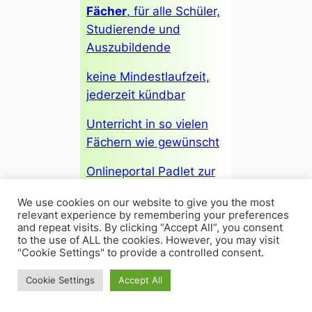
Fächer
, für alle Schüler,
Studierende und
Auszubildende
keine Mindestlaufzeit,
jederzeit kündbar
Unterricht in so vielen
Fächern wie gewünscht
Onlineportal Padlet zur
Hausaufgabenkorrektur
We use cookies on our website to give you the most
24/7
relevant experience by remembering your preferences
and repeat visits. By clicking “Accept All”, you consent
keine Anmeldegebühr
to the use of ALL the cookies. However, you may visit
"Cookie Settings" to provide a controlled consent.
30 Jahre Nachhilfe-
Cookie Settings
Accept All
Erfahrung