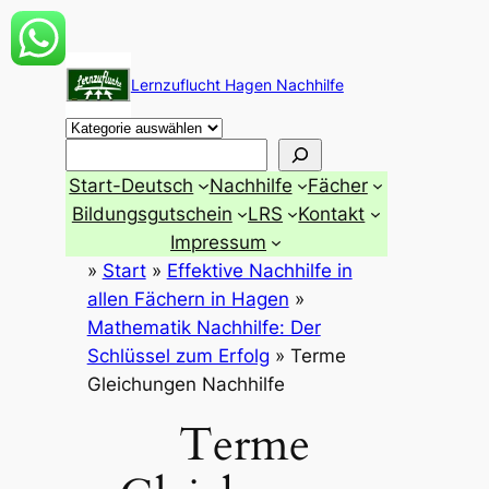
Zum
Inhalt
Lernzuflucht Hagen Nachhilfe
springen
Suchen
Start-Deutsch
Nachhilfe
Fächer
Bildungsgutschein
LRS
Kontakt
Impressum
»
Start
»
Effektive Nachhilfe in
allen Fächern in Hagen
»
Mathematik Nachhilfe: Der
Schlüssel zum Erfolg
»
Terme
Gleichungen Nachhilfe
Terme