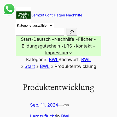
Zum
Inhalt
Lernzuflucht Hagen Nachhilfe
springen
Suchen
Start-Deutsch
Nachhilfe
Fächer
Bildungsgutschein
LRS
Kontakt
Impressum
Kategorie:
BWL
Stichwort:
BWL
»
Start
»
BWL
»
Produktentwicklung
Produktentwicklung
Sep. 11, 2024
—
von
Lernzuflucht
in
BWL