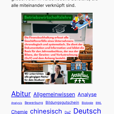
alle miteinander verknüpft sind.
Abitur
Allgemeinwissen
Analyse
Bildungsgutschein
Bewerbung
Biologie
Analysis
BWL
Deutsch
chinesisch
Chemie
DaZ