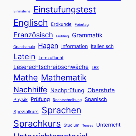
Einstufungstest
Einmaleins
Englisch
Erdkunde
Feiertag
Französisch
Grammatik
Frühling
Hagen
Information
Italienisch
Grundschule
Latein
Lernzuflucht
Leserechtschreibschwäche
LRS
Mathe
Mathematik
Nachhilfe
Oberstufe
Nachprüfung
Prüfung
Spanisch
Physik
Rechtschreibung
Sprachen
Spezialkurs
Sprachkurs
Unterricht
Studium
Tenses