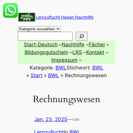
Zum
Inhalt
Lernzuflucht Hagen Nachhilfe
springen
Suchen
Start-Deutsch
Nachhilfe
Fächer
Bildungsgutschein
LRS
Kontakt
Impressum
Kategorie:
BWL
Stichwort:
BWL
»
Start
»
BWL
»
Rechnungswesen
Rechnungswesen
Jan. 23, 2025
—
von
Lernzuflucht
in
BWL