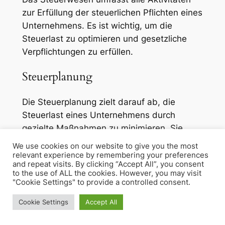
zur Erfüllung der steuerlichen Pflichten eines
Unternehmens. Es ist wichtig, um die
Steuerlast zu optimieren und gesetzliche
Verpflichtungen zu erfüllen.
Steuerplanung
Die Steuerplanung zielt darauf ab, die
Steuerlast eines Unternehmens durch
gezielte Maßnahmen zu minimieren. Sie
berücksichtigt die verschiedenen
We use cookies on our website to give you the most
Steuerarten und -vorschriften.
relevant experience by remembering your preferences
and repeat visits. By clicking “Accept All”, you consent
to the use of ALL the cookies. However, you may visit
Steuererklärung
"Cookie Settings" to provide a controlled consent.
Cookie Settings
Accept All
Die Steuererklärung umfasst die Meldung
aller steuerlich relevanten Daten an die